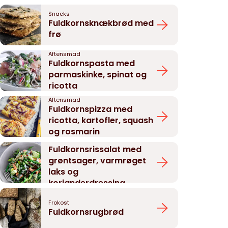
Snacks
Fuldkornsknækbrød med
frø
Aftensmad
Fuldkornspasta med
parmaskinke, spinat og
ricotta
Aftensmad
Fuldkornspizza med
ricotta, kartofler, squash
og rosmarin
Aftensmad
Fuldkornsrissalat med
grøntsager, varmrøget
laks og
korianderdressing
Frokost
Fuldkornsrugbrød