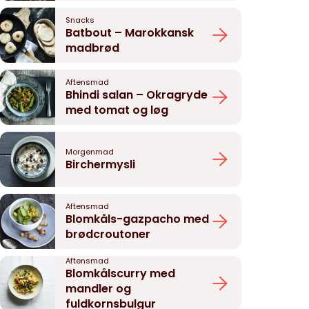
Snacks
Batbout – Marokkansk
madbrød
Aftensmad
Bhindi salan – Okragryde
med tomat og løg
Morgenmad
Birchermysli
Aftensmad
Blomkåls-gazpacho med
brødcroutoner
Aftensmad
Blomkålscurry med
mandler og
fuldkornsbulgur