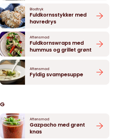
Blodtryk
Fuldkornsstykker med
havredrys
Aftensmad
Fuldkornswraps med
hummus og grillet grønt
Aftensmad
Fyldig svampesuppe
G
Aftensmad
Gazpacho med grønt
knas