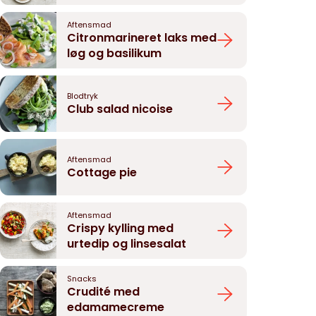
Aftensmad
Citronmarineret laks med
løg og basilikum
Blodtryk
Club salad nicoise
Aftensmad
Cottage pie
Aftensmad
Crispy kylling med
urtedip og linsesalat
Snacks
Crudité med
edamamecreme