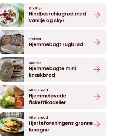
Blodtryk
Hindbærchiagrød med
vanilje og skyr
Frokost
Hjemmebagt rugbrød
Snacks
Hjemmebagte mini
knækbrød
Aftensmad
Hjemmelavede
fiskefrikadeller
Aftensmad
Hjerteforeningens grønne
lasagne