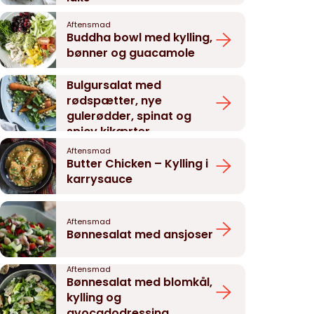
Aftensmad
Buddha bowl med kylling,
bønner og guacamole
Aftensmad
Bulgursalat med
rødspætter, nye
gulerødder, spinat og
spicy kikærter
Aftensmad
Butter Chicken – Kylling i
karrysauce
Aftensmad
Bønnesalat med ansjoser
Aftensmad
Bønnesalat med blomkål,
kylling og
avocadodressing