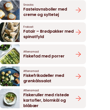
Snacks
Fastelavnsboller med
creme og syltetøj
Frokost
Fatair – Brødpakker med
spinatfyld
Aftensmad
Fiskefad med porrer
Aftensmad
Fiskefrikadeller med
grønkålssalat
Aftensmad
Fiskeruller med ristede
kartofler, blomkål og
blåbær