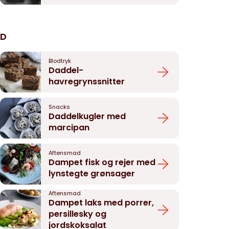
D
Blodtryk
Daddel-
havregrynssnitter
Snacks
Daddelkugler med
marcipan
Aftensmad
Dampet fisk og rejer med
lynstegte grønsager
Aftensmad
Dampet laks med porrer,
persillesky og
jordskoksalat