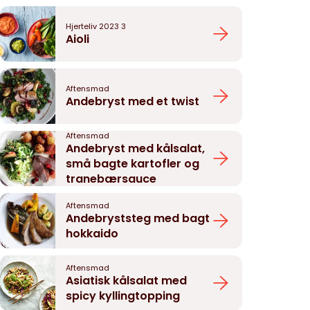
Hjerteliv 2023 3
Aioli
Aftensmad
Andebryst med et twist
Aftensmad
Andebryst med kålsalat,
små bagte kartofler og
tranebærsauce
Aftensmad
Andebryststeg med bagt
hokkaido
Aftensmad
Asiatisk kålsalat med
spicy kyllingtopping