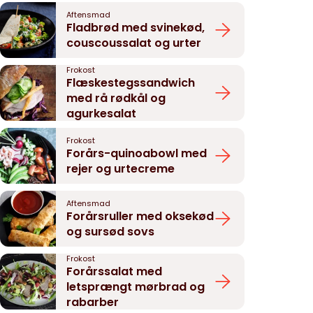
Aftensmad
Fladbrød med svinekød,
couscoussalat og urter
Frokost
Flæskestegssandwich
med rå rødkål og
agurkesalat
Frokost
Forårs-quinoabowl med
rejer og urtecreme
Aftensmad
Forårsruller med oksekød
og sursød sovs
Frokost
Forårssalat med
letsprængt mørbrad og
rabarber