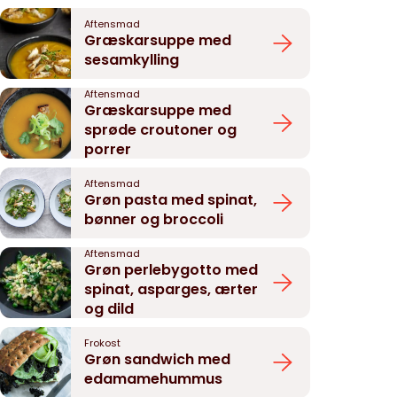
Aftensmad
Græskarsuppe med
sesamkylling
Aftensmad
Græskarsuppe med
sprøde croutoner og
porrer
Aftensmad
Grøn pasta med spinat,
bønner og broccoli
Aftensmad
Grøn perlebygotto med
spinat, asparges, ærter
og dild
Frokost
Grøn sandwich med
edamamehummus