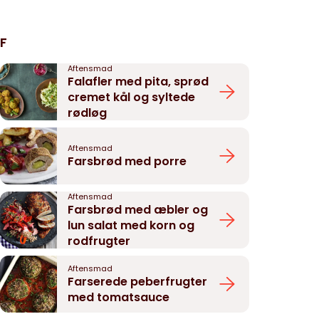
F
Aftensmad
Falafler med pita, sprød
cremet kål og syltede
rødløg
Aftensmad
Farsbrød med porre
Aftensmad
Farsbrød med æbler og
lun salat med korn og
rodfrugter
Aftensmad
Farserede peberfrugter
med tomatsauce