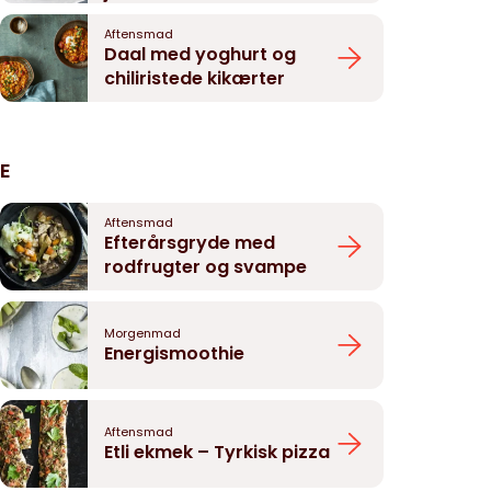
Aftensmad
Daal med yoghurt og
chiliristede kikærter
E
Aftensmad
Efterårsgryde med
rodfrugter og svampe
Morgenmad
Energismoothie
Aftensmad
Etli ekmek – Tyrkisk pizza