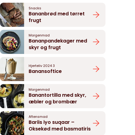
Snacks
Bananbrød med tørret
frugt
Morgenmad
Bananpandekager med
skyr og frugt
Hjerteliv 2024 3
Banansoftice
Morgenmad
Banantortilla med skyr,
æbler og brombær
Aftensmad
Bariis iyo suqaar –
Oksekød med basmatiris