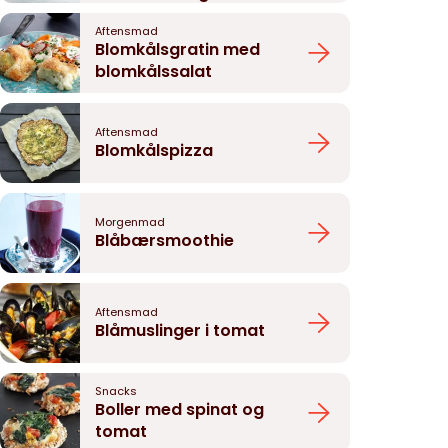
Aftensmad
Blomkålsgratin med
blomkålssalat
Aftensmad
Blomkålspizza
Morgenmad
Blåbærsmoothie
Aftensmad
Blåmuslinger i tomat
Snacks
Boller med spinat og
tomat