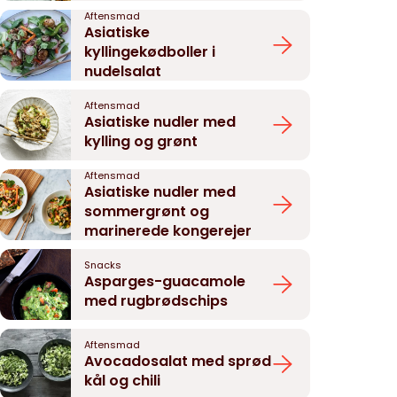
Aftensmad
Asiatiske
kyllingekødboller i
nudelsalat
Aftensmad
Asiatiske nudler med
kylling og grønt
Aftensmad
Asiatiske nudler med
sommergrønt og
marinerede kongerejer
Snacks
Asparges-guacamole
med rugbrødschips
Aftensmad
Avocadosalat med sprød
kål og chili