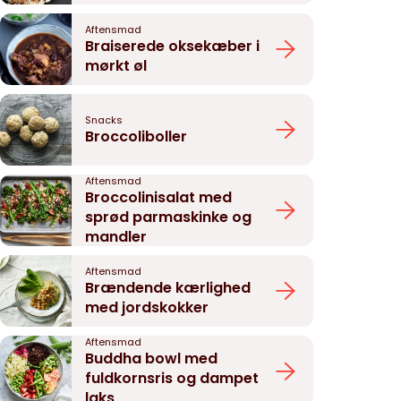
Aftensmad
Braiserede oksekæber i
mørkt øl
Snacks
Broccoliboller
Aftensmad
Broccolinisalat med
sprød parmaskinke og
mandler
Aftensmad
Brændende kærlighed
med jordskokker
Aftensmad
Buddha bowl med
fuldkornsris og dampet
laks