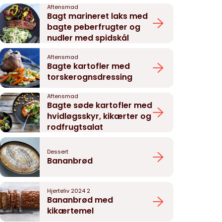
Aftensmad
Bagt marineret laks med
bagte peberfrugter og
nudler med spidskål
Aftensmad
Bagte kartofler med
torskerognsdressing
Aftensmad
Bagte søde kartofler med
hvidløgsskyr, kikærter og
rodfrugtsalat
Dessert
Bananbrød
Hjerteliv 2024 2
Bananbrød med
kikærtemel