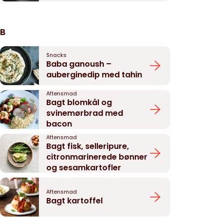
B
Snacks
Baba ganoush –
auberginedip med tahin
Aftensmad
Bagt blomkål og
svinemørbrad med
bacon
Aftensmad
Bagt fisk, selleripure,
citronmarinerede bønner
og sesamkartofler
Aftensmad
Bagt kartoffel