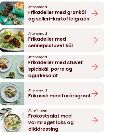
Aftensmad
Frikadeller med grønkål
og selleri-kartoffelgratin
Aftensmad
Frikadeller med
sennepsstuvet kål
Aftensmad
Frikadeller med stuvet
spidskål, porre og
agurkesalat
Aftensmad
Frikassé med forårsgrønt
Atrieflimren
Frokostsalat med
varmrøget laks og
dilddressing