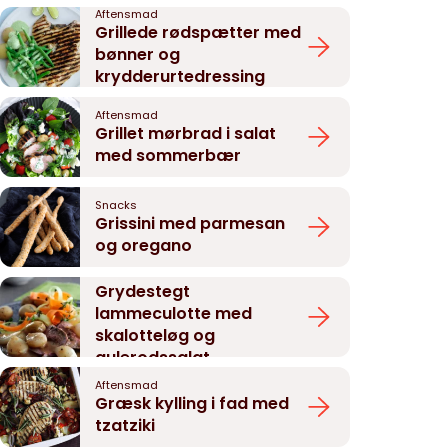
Aftensmad
Grillede rødspætter med
bønner og
krydderurtedressing
Aftensmad
Grillet mørbrad i salat
med sommerbær
Snacks
Grissini med parmesan
og oregano
Aftensmad
Grydestegt
lammeculotte med
skalotteløg og
gulerodssalat
Aftensmad
Græsk kylling i fad med
tzatziki