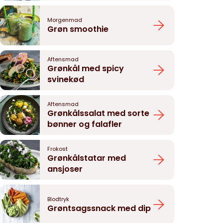
Morgenmad
Grøn smoothie
Aftensmad
Grønkål med spicy
svinekød
Aftensmad
Grønkålssalat med sorte
bønner og falafler
Frokost
Grønkålstatar med
ansjoser
Blodtryk
Grøntsagssnack med dip