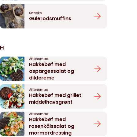
Snacks
Gulerodsmuffins
H
Aftensmad
Hakkebøf med
aspargessalat og
dildcreme
Aftensmad
Hakkebøf med grillet
middelhavsgrønt
Aftensmad
Hakkebøf med
rosenkålssalat og
mormordressing