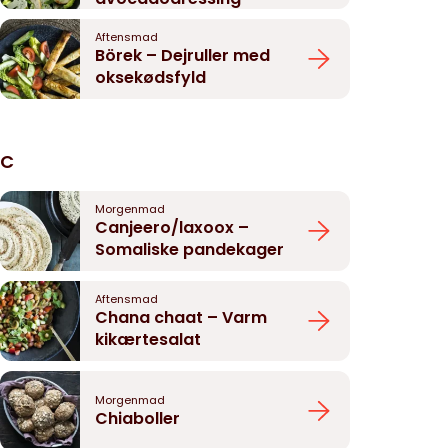
Aftensmad
Börek – Dejruller med
oksekødsfyld
C
Morgenmad
Canjeero/laxoox –
Somaliske pandekager
Aftensmad
Chana chaat – Varm
kikærtesalat
Morgenmad
Chiaboller