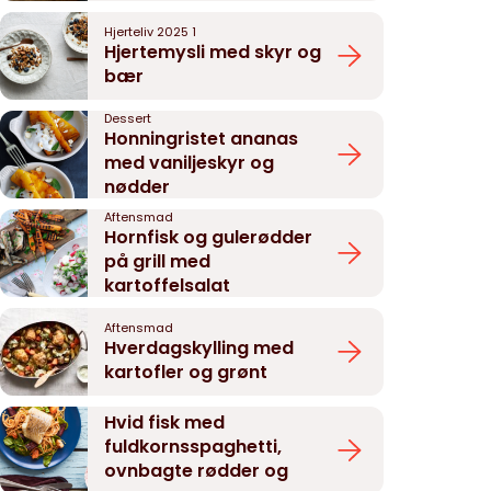
Hjerteliv 2025 1
Hjertemysli med skyr og
bær
Dessert
Honningristet ananas
med vaniljeskyr og
nødder
Aftensmad
Hornfisk og gulerødder
på grill med
kartoffelsalat
Aftensmad
Hverdagskylling med
kartofler og grønt
Aftensmad
Hvid fisk med
fuldkornsspaghetti,
ovnbagte rødder og