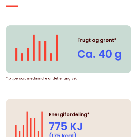
Frugt og grønt*
Ca. 40 g
* pr. person, medmindre andet er angivet
Energifordeling*
775 KJ
(175 kcal)