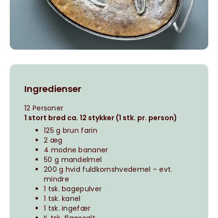
Ingredienser
12 Personer
1 stort brød ca. 12 stykker (1 stk. pr. person)
125 g brun farin
2 æg
4 modne bananer
50 g mandelmel
200 g hvid fuldkornshvedemel – evt.
mindre
1 tsk. bagepulver
1 tsk. kanel
1 tsk. ingefær