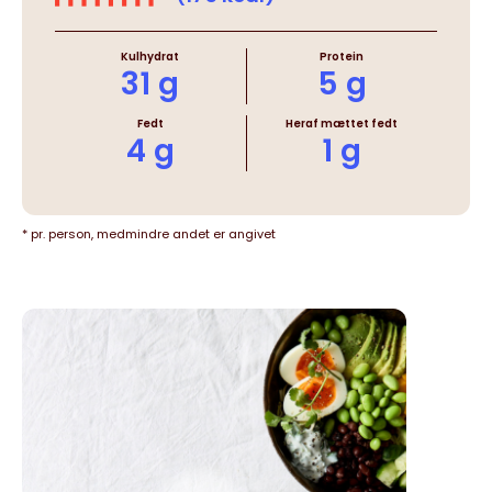
Kulhydrat
Protein
31 g
5 g
Fedt
Heraf mættet fedt
4 g
1 g
* pr. person, medmindre andet er angivet