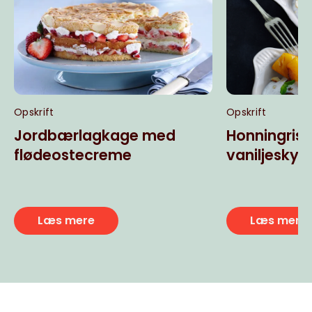
Opskrift
Opskrift
Jordbærlagkage med
Honningris
flødeostecreme
vaniljeskyr
Læs mere
Læs mere