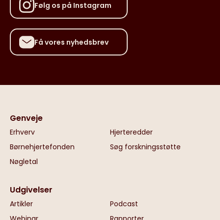
Følg os på Instagram
Få vores nyhedsbrev
Genveje
Erhverv
Hjerteredder
Børnehjertefonden
Søg forskningsstøtte
Nøgletal
Udgivelser
Artikler
Podcast
Webinar
Rapporter