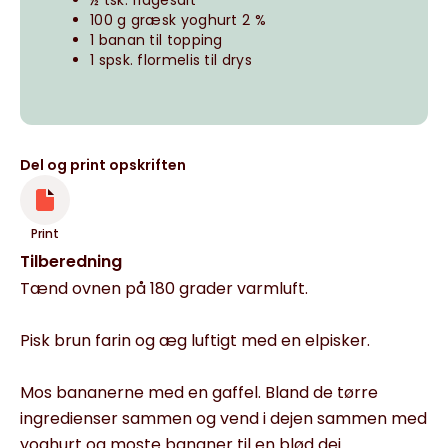
½ tsk. flagesalt
100 g græsk yoghurt
2 %
1 banan til topping
1 spsk. flormelis til drys
Del og print opskriften
Print
Tilberedning
Tænd ovnen på 180 grader varmluft.
Pisk brun farin og æg luftigt med en elpisker.
Mos bananerne med en gaffel. Bland de tørre
ingredienser sammen og vend i dejen sammen med
yoghurt og moste bananer til en blød dej.