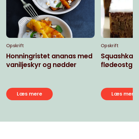
Opskrift
Opskrift
Honningristet ananas med
Squashkag
vaniljeskyr og nødder
flødeostgla
Læs mere
Læs mere