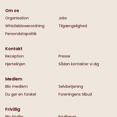
Om os
Organisation
Jobs
Whistleblowerordning
Tilgængelighed
Persondatapolitik
Kontakt
Reception
Presse
Hjertelinjen
Sådan kontakter vi dig
Medlem
Bliv medlem
Selvbetjening
Du gør en forskel
Foreningens tilbud
Frivillig
Bliv frivillig
Frivillignet