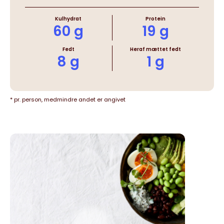
Kulhydrat
Protein
60 g
19 g
Fedt
Heraf mættet fedt
8 g
1 g
* pr. person, medmindre andet er angivet