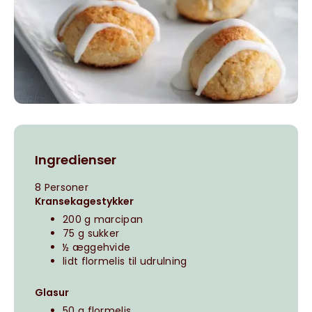
Ingredienser
8 Personer
Kransekagestykker
200 g marcipan
75 g sukker
½ æggehvide
lidt flormelis til udrulning
Glasur
50 g flormelis