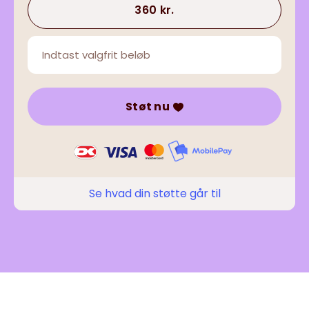
360 kr.
Støt nu
Se hvad din støtte går til