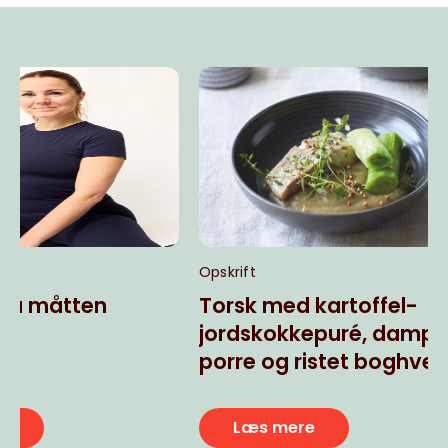
Opskrift
Opskrift
Torsk med kartoffel-
Kornsalat 
jordskokkepuré, dampet
rødbeder
porre og ristet boghvede
Læs mere
Læs mere