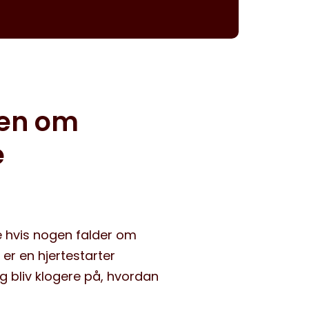
den om
e
e hvis nogen falder om
er en hjertestarter
og bliv klogere på, hvordan