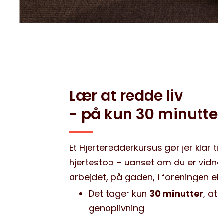
Lær at redde liv
- på kun 30 minutter
Et Hjerteredderkursus gør jer klar t
hjertestop – uanset om du er vidne
arbejdet, på gaden, i foreningen e
Det tager kun
30 minutter
, a
genoplivning