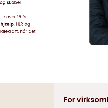
og skaber
lle over 15 år
ehjælp
, HLR og
dlekraft, når det
For virksomh