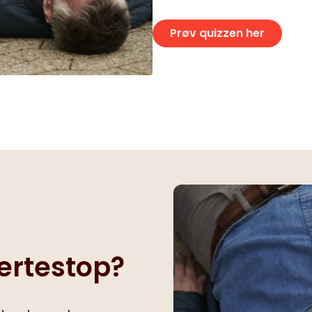
Prøv quizzen her
jertestop?