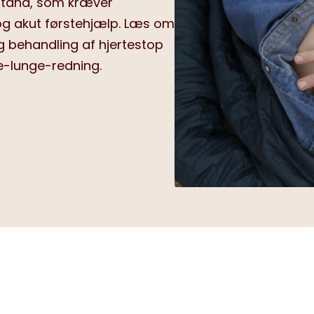
ilstand, som kræver
og akut førstehjælp. Læs om
 behandling af hjertestop
e-lunge-redning.