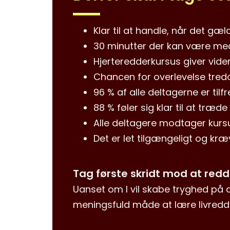
Klar til at handle, når det gæ
30 minutter der kan være med t
Hjerteredderkursus giver vide
Chancen for overlevelse tredo
96 % af alle deltagerne er til
88 % føler sig klar til at træd
Alle deltagere modtager kurs
Det er let tilgængeligt og kr
Tag første skridt mod at redde
Uanset om I vil skabe tryghed på d
meningsfuld måde at lære livred