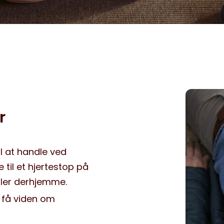
 ​
il at handle ved
 til et hjertestop på
ller derhjemme.
t få viden om