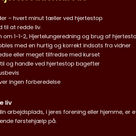
lder – hvert minut tæller ved hjertestop
il at redde liv.
n om 1-1-2, Hjertelungeredning og brug af hjertesta
bles med en hurtig og korrekt indsats fra vidner
fredse eller meget tilfredse med kurset
e til og handle ved hjertestop bagefter
usbevis
æver ingen forberedelse
 liv
in arbejdsplads, i jeres forening eller hjemme, er
e
dende førstehjælp
på.