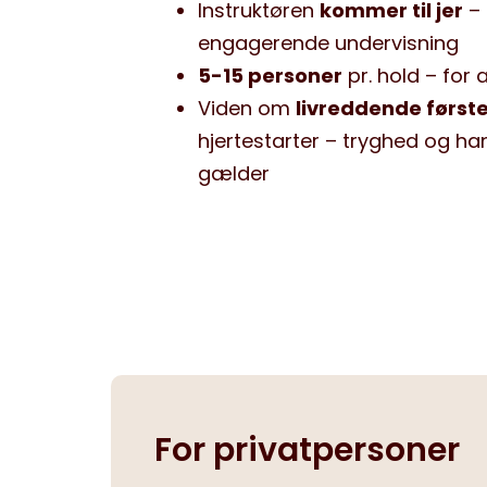
Instruktøren
kommer til jer
– 
engagerende undervisning
5-15 personer
pr. hold – for a
Viden om
livreddende først
hjertestarter – tryghed og han
gælder
For privatpersoner