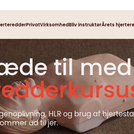
erteredder
Privat
Virksomhed
Bliv instruktør
Årets hjerter
ræde til med
redderkursu
 genoplivning, HLR og brug af hjertesta
mmer ud til jer. ​ ​