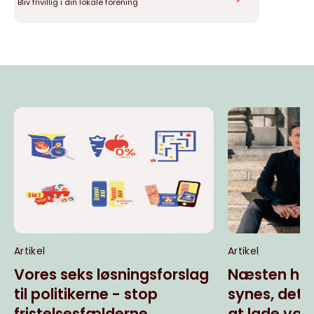
Bliv frivillig i din lokale forening
Artikel
Artikel
Vores seks løsningsforslag
Næsten hal
til politikerne - stop
synes, det
fristelsesfælderne
at lade væ