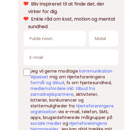
Bliv inspireret til at finde det, der
virker for dig.
Enkle råd om kost, motion og mental
sundhed.
Jeg vil gerne modtage
kommunikation
tilpasset
mig om Hjerteforeningens
formål og tilbud
, fx om hjertesundhed,
medlemsfordele inkl. tilbud fra
samarbejdspartnere
, aktiviteter,
lotterier, konkurrencer og
støttemuligheder fra
Hjerteforeningens
organisation
via e-mail, telefon, SMS,
apps, brugerdefinerede målgrupper på
sociale medier
og
Hjerteforeningens
hjemmesider
. Jeg kan altid trække mit