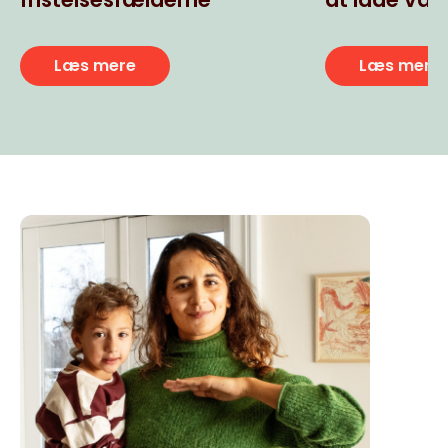
usunde ult
snacks
Læs mere
Læs mere