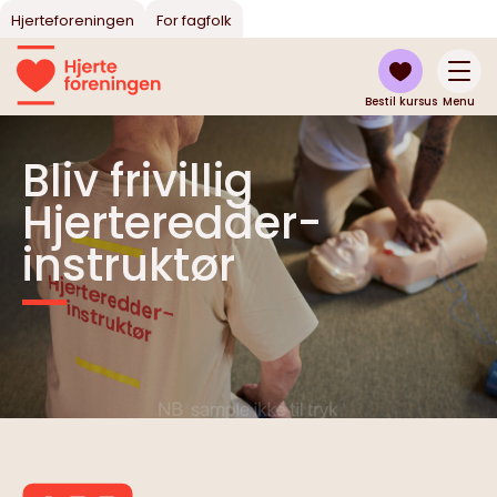
Hjerteforeningen
For fagfolk
Bestil kursus
Menu
Bliv frivillig
Hjerteredder-
instruktør