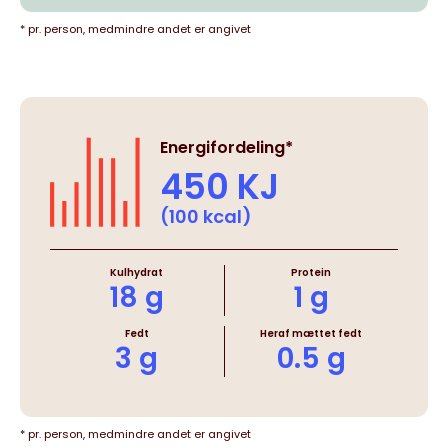
* pr. person, medmindre andet er angivet
Energifordeling*
450 KJ
(100 kcal)
Kulhydrat
Protein
18 g
1 g
Fedt
Heraf mættet fedt
3 g
0.5 g
* pr. person, medmindre andet er angivet