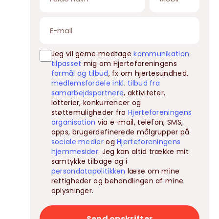
Jeg vil gerne modtage
kommunikation
tilpasset
mig om Hjerteforeningens
formål og tilbud
, fx om hjertesundhed,
medlemsfordele inkl. tilbud fra
samarbejdspartnere
, aktiviteter,
lotterier, konkurrencer og
støttemuligheder fra
Hjerteforeningens
organisation
via e-mail, telefon, SMS,
apps, brugerdefinerede målgrupper på
sociale medier
og
Hjerteforeningens
hjemmesider
. Jeg kan altid trække mit
samtykke tilbage og i
persondatapolitikken
læse om mine
rettigheder og behandlingen af mine
oplysninger.
Send opskrifter