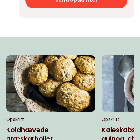
Opskrift
Opskrift
Koldhævede
Køleskabs
græskarboller
quinoa, chi