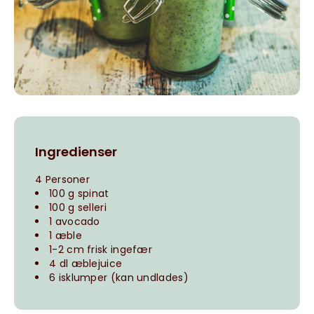
Ingredienser
4 Personer
100 g spinat
100 g selleri
1 avocado
1 æble
1-2 cm frisk ingefær
4 dl æblejuice
6 isklumper (kan undlades)