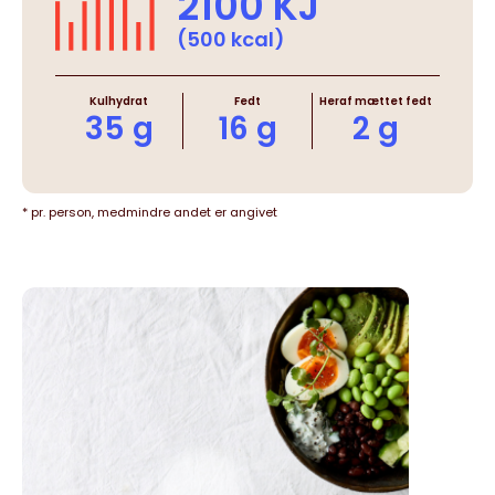
2100 KJ
(500 kcal)
Kulhydrat
Fedt
Heraf mættet fedt
35 g
16 g
2 g
* pr. person, medmindre andet er angivet