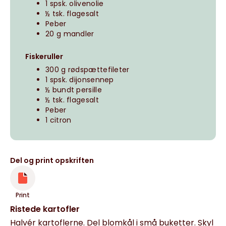
1 spsk. olivenolie
½ tsk. flagesalt
Peber
20 g mandler
Fiskeruller
300 g rødspættefileter
1 spsk. dijonsennep
½ bundt persille
½ tsk. flagesalt
Peber
1 citron
Del og print opskriften
Print
Ristede kartofler
Halvér kartoflerne. Del blomkål i små buketter. Skyl