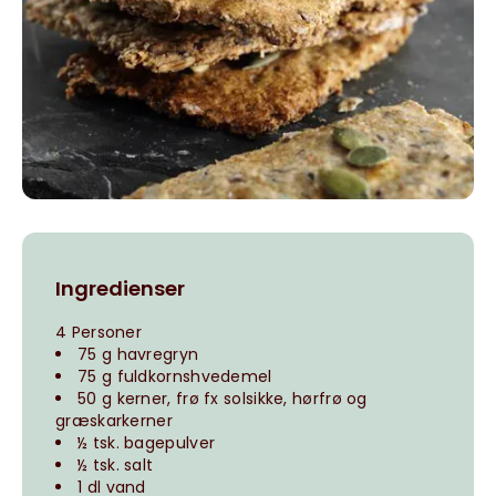
Ingredienser
4 Personer
75 g havregryn
75 g fuldkornshvedemel
50 g kerner, frø fx solsikke, hørfrø og
græskarkerner
½ tsk. bagepulver
½ tsk. salt
1 dl vand