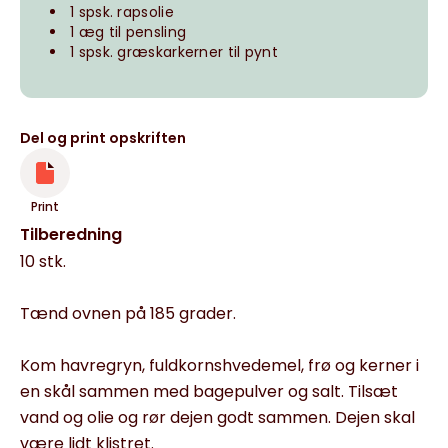
1 spsk. rapsolie
1 æg til pensling
1 spsk. græskarkerner til pynt
Del og print opskriften
Print
Tilberedning
10 stk.
Tænd ovnen på 185 grader.
Kom havregryn, fuldkornshvedemel, frø og kerner i
en skål sammen med bagepulver og salt. Tilsæt
vand og olie og rør dejen godt sammen. Dejen skal
være lidt klistret.