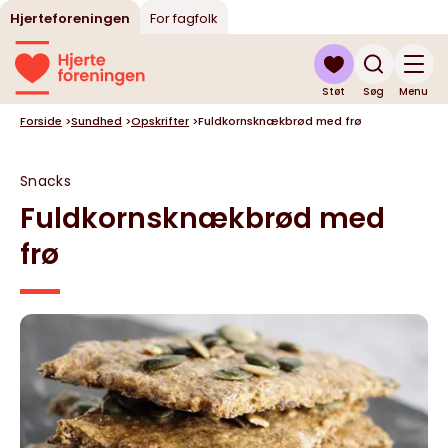
Hjerteforeningen
For fagfolk
Støt
Søg
Menu
Forside
>
Sundhed
>
Opskrifter
>
Fuldkornsknækbrød med frø
Snacks
Fuldkornsknækbrød med
frø