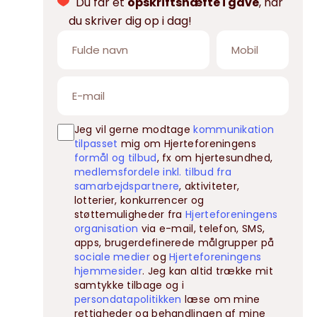
Du får et
opskriftshæfte i gave
, når
du skriver dig op i dag!
Jeg vil gerne modtage
kommunikation
tilpasset
mig om Hjerteforeningens
formål og tilbud
, fx om hjertesundhed,
medlemsfordele inkl. tilbud fra
samarbejdspartnere
, aktiviteter,
lotterier, konkurrencer og
støttemuligheder fra
Hjerteforeningens
organisation
via e-mail, telefon, SMS,
apps, brugerdefinerede målgrupper på
sociale medier
og
Hjerteforeningens
hjemmesider
. Jeg kan altid trække mit
samtykke tilbage og i
persondatapolitikken
læse om mine
rettigheder og behandlingen af mine