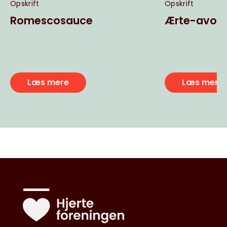
Opskrift
Opskrift
Romescosauce
Ærte-avoc
Læs mere
Læs mere