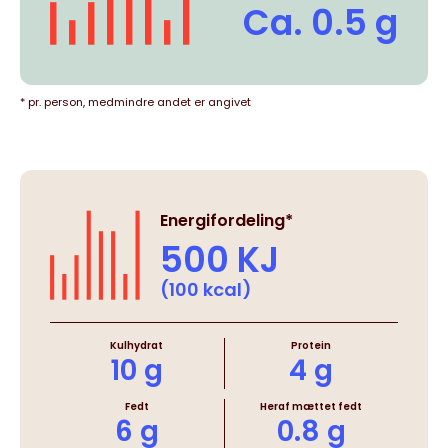
Ca. 0.5 g
* pr. person, medmindre andet er angivet
Energifordeling*
500 KJ
(100 kcal)
Kulhydrat
Protein
10 g
4 g
Fedt
Heraf mættet fedt
6 g
0.8 g