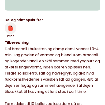
Del og print opskriften
Print
Tilberedning
Del broccoli i buketter, og damp dem i vandet i 3-4
min. Tag gryden af varmen og blend. Kom broccoli
og kogende vand i en skål sammen med yoghurt og
afkøl til fingervarmt, inden gæren opløses heri.
Tilsæt solsikkefrø, salt og havregryn, og ælt hvid
fuldkornshvedemel i væsken lidt ad gangen. Ælt, til
dejen er fugtig og sammenhængende. Stil dejen
tildækket til hævning et lunt sted i ca. 1 time.
Form dejen til 10 boller, og læg dem på en