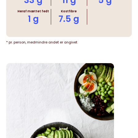
33 g
11 g
5 g
Heraf mættet fedt
Kostfibre
1 g
7.5 g
* pr. person, medmindre andet er angivet