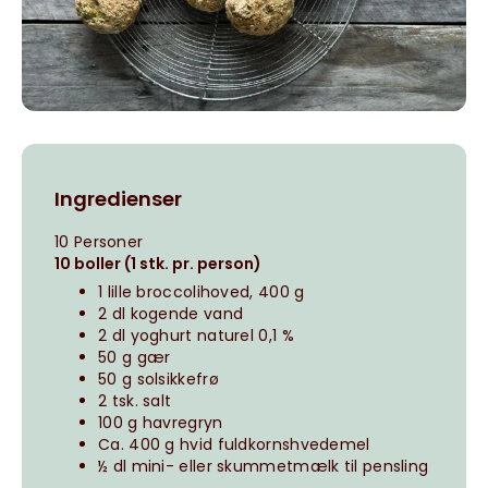
Ingredienser
10 Personer
10 boller (1 stk. pr. person)
1 lille broccolihoved, 400 g
2 dl kogende vand
2 dl yoghurt naturel 0,1 %
50 g gær
50 g solsikkefrø
2 tsk. salt
100 g havregryn
Ca. 400 g hvid fuldkornshvedemel
½ dl mini- eller skummetmælk til pensling