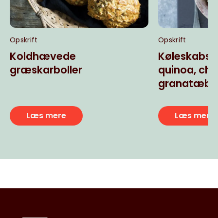
Opskrift
Opskrift
Koldhævede
Køleskabs
græskarboller
quinoa, chi
granatæbl
Læs mere
Læs mere