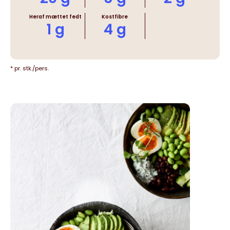
Heraf mættet fedt
Kostfibre
1 g
4 g
* pr. stk./pers.