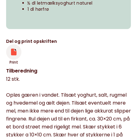
½ dl letmælksyoghurt naturel
1 dl hørfrø
Del og print opskriften
Print
Tilberedning
12 stk.
Opløs gæren i vandet. Tilsæt yoghurt, salt, rugmel
og hvedemel og ælt dejen. Tilsæt eventuelt mere
mel, men ikke mere end til dejen lige akkurat slipper
fingrene. Rul dejen ud til en firkant, ca. 30×20 cm, på
et bord strøet med rigeligt mel. Skær stykket i 6
stykker a 10×10 cm. Skær hver af stykkerne i 1 på