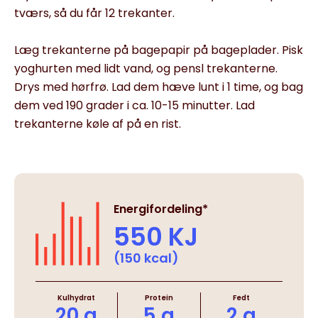
tværs, så du får 12 trekanter.
Læg trekanterne på bagepapir på bageplader. Pisk
yoghurten med lidt vand, og pensl trekanterne.
Drys med hørfrø. Lad dem hæve lunt i 1 time, og bag
dem ved 190 grader i ca. 10-15 minutter. Lad
trekanterne køle af på en rist.
Energifordeling*
550 KJ
(150 kcal)
Kulhydrat
Protein
Fedt
20 g
5 g
2 g