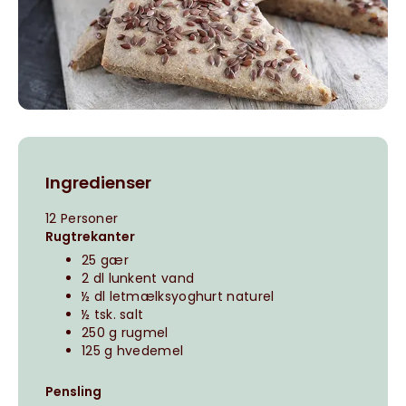
Ingredienser
12 Personer
Rugtrekanter
25 gær
2 dl lunkent vand
½ dl letmælksyoghurt naturel
½ tsk. salt
250 g rugmel
125 g hvedemel
Pensling