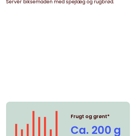
Servér biksemaden med spejlæg og rugbrød.
Frugt og grønt*
Ca. 200 g