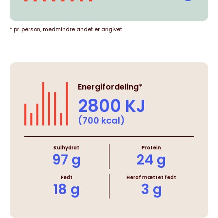
* pr. person, medmindre andet er angivet
Energifordeling*
2800 KJ
(700 kcal)
Kulhydrat
Protein
97 g
24 g
Fedt
Heraf mættet fedt
18 g
3 g