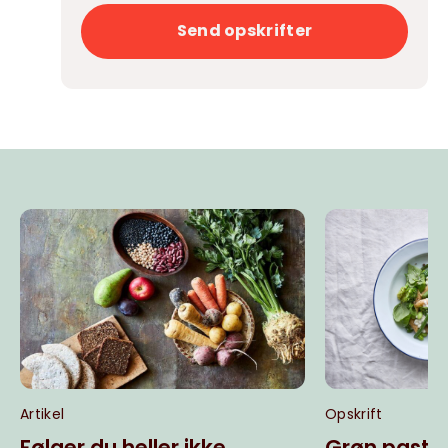
Send opskrifter
Artikel
Opskrift
Følger du heller ikke
Grøn pasta