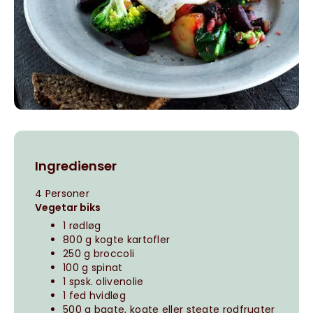
Ingredienser
4 Personer
Vegetar biks
1 rødløg
800 g kogte kartofler
250 g broccoli
100 g spinat
1 spsk. olivenolie
1 fed hvidløg
500 g bagte, kogte eller stegte rodfrugter