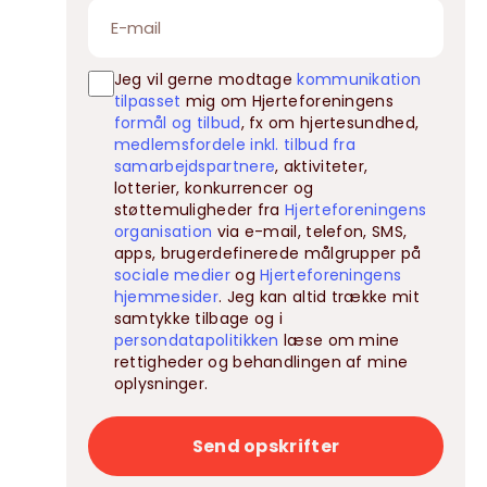
Jeg vil gerne modtage
kommunikation
tilpasset
mig om Hjerteforeningens
formål og tilbud
, fx om hjertesundhed,
medlemsfordele inkl. tilbud fra
samarbejdspartnere
, aktiviteter,
lotterier, konkurrencer og
støttemuligheder fra
Hjerteforeningens
organisation
via e-mail, telefon, SMS,
apps, brugerdefinerede målgrupper på
sociale medier
og
Hjerteforeningens
hjemmesider
. Jeg kan altid trække mit
samtykke tilbage og i
persondatapolitikken
læse om mine
rettigheder og behandlingen af mine
oplysninger.
Send opskrifter