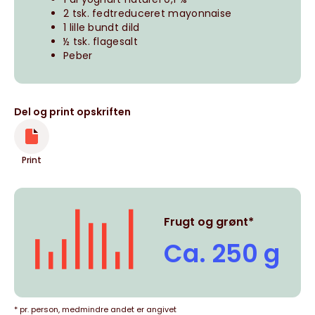
2 tsk. fedtreduceret mayonnaise
1 lille bundt dild
½ tsk. flagesalt
Peber
Del og print opskriften
Print
Frugt og grønt*
Ca. 250 g
* pr. person, medmindre andet er angivet