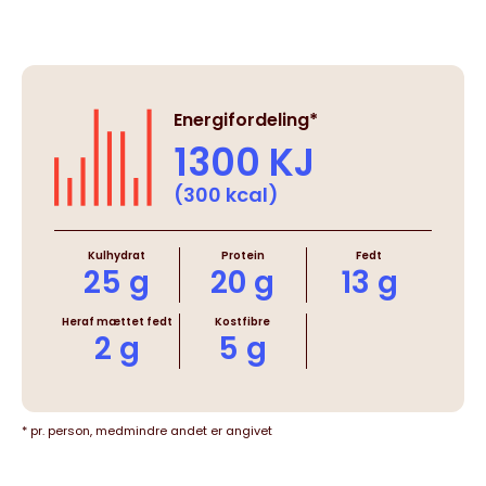
Energifordeling*
1300 KJ
(300 kcal)
Kulhydrat
Protein
Fedt
25 g
20 g
13 g
Heraf mættet fedt
Kostfibre
2 g
5 g
* pr. person, medmindre andet er angivet