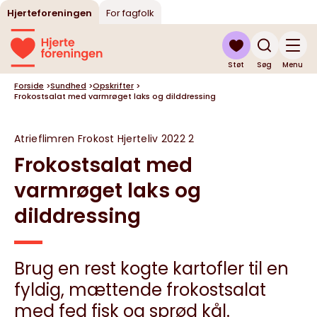
Hjerteforeningen
For fagfolk
Støt
Søg
Menu
Forside
>
Sundhed
>
Opskrifter
>
Frokostsalat med varmrøget laks og dilddressing
Atrieflimren
Frokost
Hjerteliv 2022 2
Frokostsalat med
varmrøget laks og
dilddressing
Brug en rest kogte kartofler til en
fyldig, mættende frokostsalat
med fed fisk og sprød kål.