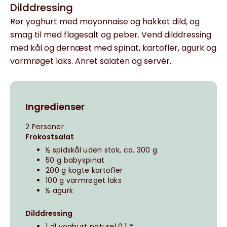
Dilddressing
Rør yoghurt med mayonnaise og hakket dild, og
smag til med flagesalt og peber. Vend dilddressing
med kål og dernæst med spinat, kartofler, agurk og
varmrøget laks. Anret salaten og servér.
Ingredienser
2 Personer
Frokostsalat
½ spidskål uden stok, ca. 300 g
50 g babyspinat
200 g kogte kartofler
100 g varmrøget laks
½ agurk
Dilddressing
1 dl yoghurt naturel 0,1 %