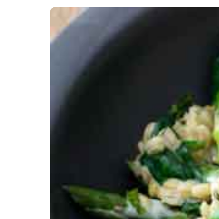
Minibøger
Om livet med hjertesygdom