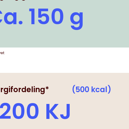
a. 150 g
vet
rgifordeling*
(500 kcal)
200 KJ