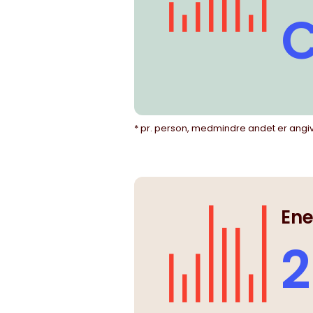
C
* pr. person, medmindre andet er angi
Ene
2