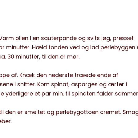
 Varm olien i en sauterpande og svits løg, presset
ar minutter. Hæld fonden ved og lad perlebyggen 
. 30 minutter, til den er mør.
yppe af. Knæk den nederste træede ende af
ne i snitter. Kom spinat, asparges og ærter i
 yderligere et par min. til spinaten falder sammen
, til den er smeltet og perlebygottoen cremet. Sma
eber.