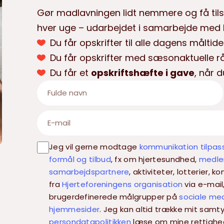
Gør madlavningen lidt nemmere og få tils
hver uge – udarbejdet i samarbejde med H
Du får opskrifter til alle dagens måltide
Du får opskrifter med sæsonaktuelle r
Du får et
opskriftshæfte i gave
, når d
Jeg vil gerne modtage
kommunikation tilpas
formål og tilbud
, fx om hjertesundhed,
medlem
samarbejdspartnere
, aktiviteter, lotterier,
fra
Hjerteforeningens organisation
via e-mail
brugerdefinerede målgrupper på
sociale me
hjemmesider
. Jeg kan altid trække mit samty
persondatapolitikken
læse om mine rettighe