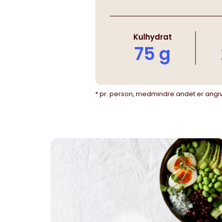
Kulhydrat
75 g
* pr. person, medmindre andet er angi