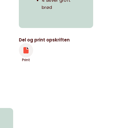
4 skiver groft
brød
Del og print opskriften
Print