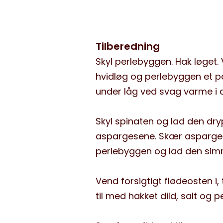
Tilberedning
Skyl perlebyggen. Hak løget.
hvidløg og perlebyggen et p
under låg ved svag varme i ca
Skyl spinaten og lad den dr
aspargesene. Skær aspargese
perlebyggen og lad den simre
Vend forsigtigt flødeosten i
til med hakket dild, salt og p