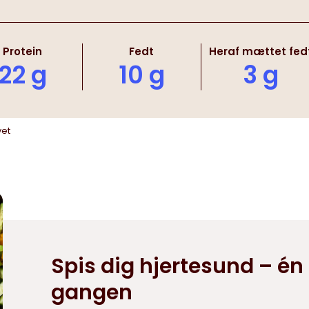
Protein
Fedt
Heraf mættet fed
22 g
10 g
3 g
vet
Spis dig hjertesund – én 
gangen