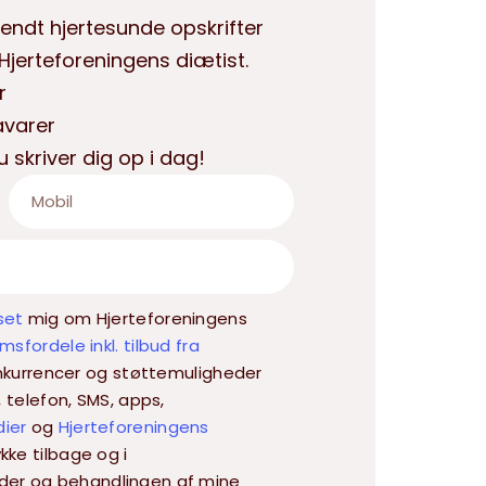
endt hjertesunde opskrifter
jerteforeningens diætist.
r
åvarer
u skriver dig op i dag!
set
mig om Hjerteforeningens
sfordele inkl. tilbud fra
 konkurrencer og støttemuligheder
, telefon, SMS, apps,
dier
og
Hjerteforeningens
kke tilbage og i
der og behandlingen af mine