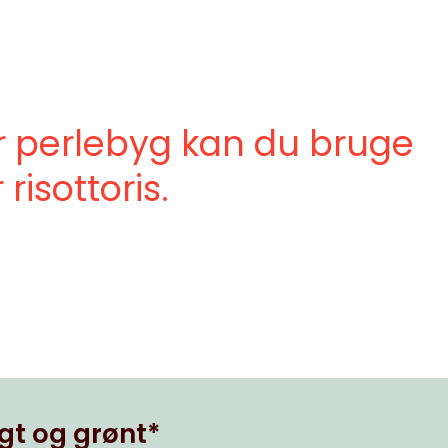
or perlebyg kan du bruge
 risottoris.
gt og grønt*