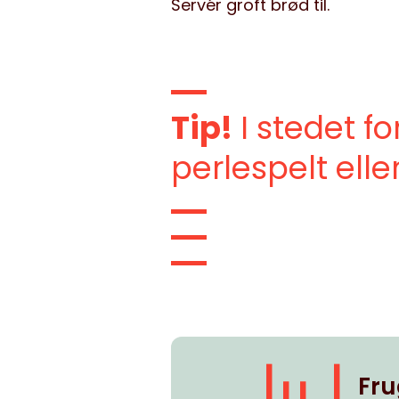
Servér groft brød til.
Tip!
I stedet f
perlespelt eller
Fru