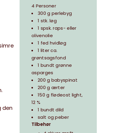
4 Personer
300 g perlebyg
1 stk. løg
1 spsk. raps- eller
olivenolie
1 fed hvidløg
simre
1 liter ca.
grøntsagsfond
1 bundt grønne
asparges
200 g babyspinat
200 g ærter
.
150 g flødeost light,
12 %
g den
1 bundt dild
salt og peber
Tilbehør