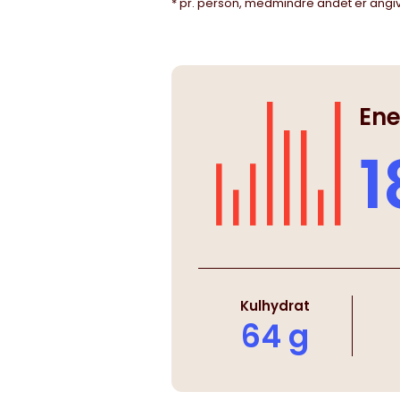
* pr. person, medmindre andet er angi
Ene
1
Kulhydrat
64 g