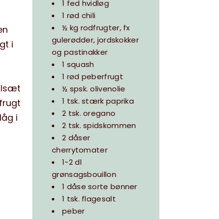
1 fed hvidløg
1 rød chili
½ kg rodfrugter, fx
en
gulerødder, jordskokker
t i
og pastinakker
1 squash
1 rød peberfrugt
Tilsæt
½ spsk. olivenolie
1 tsk. stærk paprika
frugt
2 tsk. oregano
åg i
2 tsk. spidskommen
2 dåser
cherrytomater
1-2 dl
grønsagsbouillon
1 dåse sorte bønner
1 tsk. flagesalt
peber