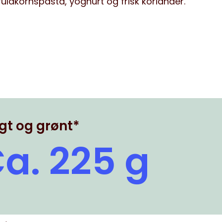
ldkornspasta, yoghurt og frisk koriander.
gt og grønt*
a. 225 g