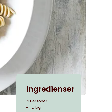
Ingredienser
4 Personer
2 løg