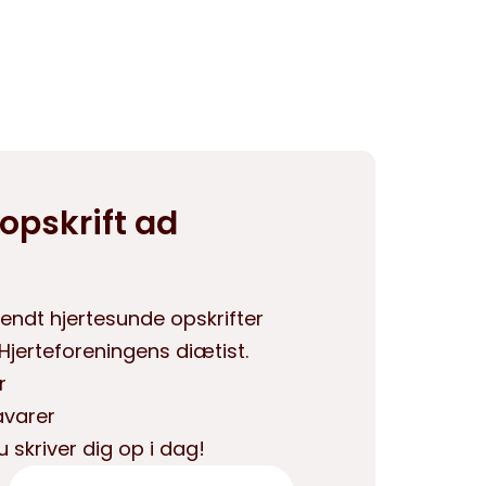
opskrift ad
endt hjertesunde opskrifter
jerteforeningens diætist.
r
åvarer
u skriver dig op i dag!