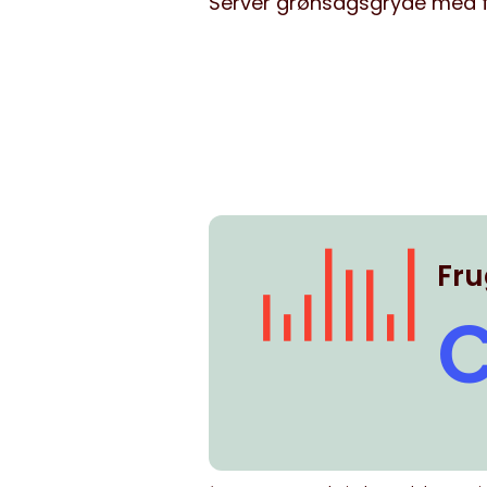
Servér grønsagsgryde med fu
Fru
C