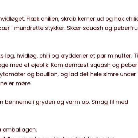
hvidløget. Flæk chilien, skrab kerner ud og hak chili
skær i mundrette stykker. Skær squash og peberfrug
s løg, hvidløg, chili og krydderier et par minutter. 
ege med et øjeblik. Kom dernæst squash og peber
omater og bouillon, og lad det hele simre under l
rne er møre.
m bønnerne i gryden og varm op. Smag til med
å emballagen.