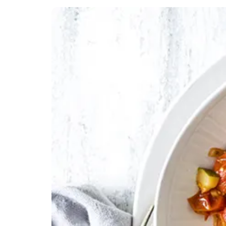
Minibøger
Om livet med hjertesygdom