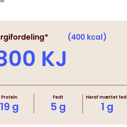
vet
rgifordeling*
(400 kcal)
800 KJ
Protein
Fedt
Heraf mættet fed
19 g
5 g
1 g