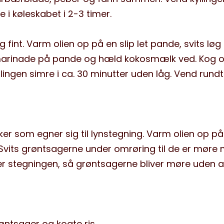
i køleskabet i 2-3 timer.
g fint. Varm olien op på en slip let pande, svits løg
g marinade på pande og hæld kokosmælk ved. Kog 
llingen simre i ca. 30 minutter uden låg. Vend rundt 
er som egner sig til lynstegning. Varm olien op på
k. Svits grøntsagerne under omrøring til de er møre
nder stegningen, så grøntsagerne bliver møre uden a
øntsager og kogte ris.