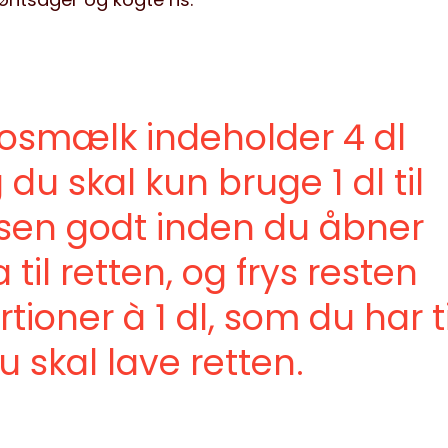
osmælk indeholder 4 dl
u skal kun bruge 1 dl til
åsen godt inden du åbner
a til retten, og frys resten
tioner à 1 dl, som du har ti
 skal lave retten.