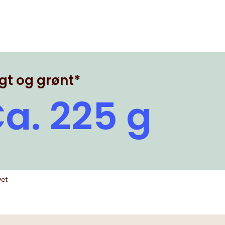
gt og grønt*
a. 225 g
vet