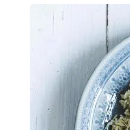
Minibøger
Om livet med hjertesygdom