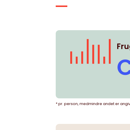
Fru
C
* pr. person, medmindre andet er angi