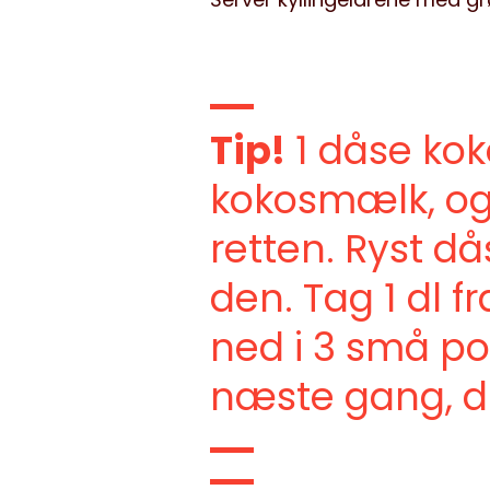
Tip!
1 dåse kok
kokosmælk, og d
retten. Ryst d
den. Tag 1 dl fr
ned i 3 små por
næste gang, du