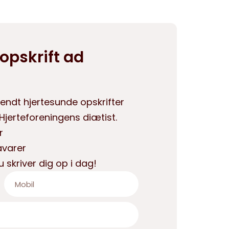
opskrift ad
endt hjertesunde opskrifter
jerteforeningens diætist.
r
åvarer
u skriver dig op i dag!