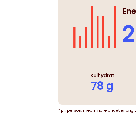
Ene
2
Kulhydrat
78 g
* pr. person, medmindre andet er angi