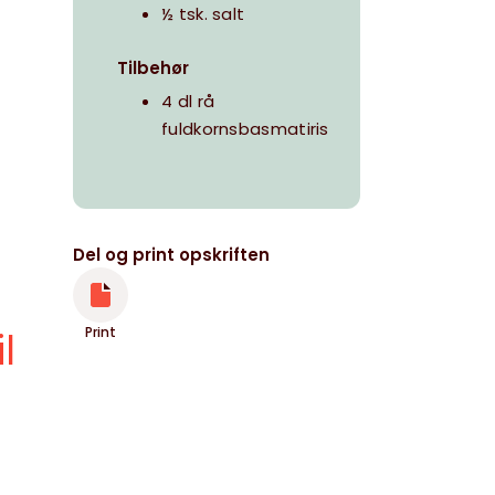
½ tsk. salt
Tilbehør
4 dl rå
fuldkornsbasmatiris
Del og print opskriften
Print
l