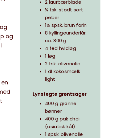
2 laurbærblade
¼ tsk. stødt sort
peber
1½ spsk. brun farin
 og
8 kyllingeunderlår,
op og
ca. 800 g
i
4 fed hvidløg
1 løg
2 tsk. olivenolie
1 dl kokosmælk
light
 en
 med
Lynstegte grøntsager
t
400 g grønne
bønner
400 g pak choi
(asiatisk kål)
1 spsk. olivenolie