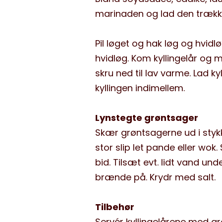
marinaden og lad den trække 
Pil løget og hak løg og hvidlø
hvidløg. Kom kyllingelår o
skru ned til lav varme. Lad ky
kyllingen indimellem.
Lynstegte grøntsager
Skær grøntsagerne ud i stykk
stor slip let pande eller wo
bid. Tilsæt evt. lidt vand u
brænde på. Krydr med salt.
Tilbehør
Servér kyllingelårene med gr