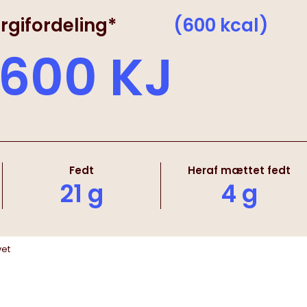
rgifordeling*
(600 kcal)
600 KJ
Fedt
Heraf mættet fedt
21 g
4 g
vet