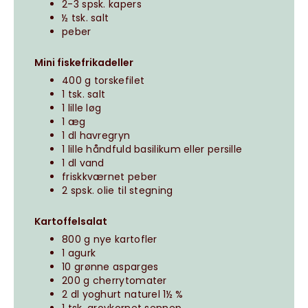
2-3 spsk. kapers
½ tsk. salt
peber
Mini fiskefrikadeller
400 g torskefilet
1 tsk. salt
1 lille løg
1 æg
1 dl havregryn
1 lille håndfuld basilikum eller persille
1 dl vand
friskkværnet peber
2 spsk. olie til stegning
Kartoffelsalat
800 g nye kartofler
1 agurk
10 grønne asparges
200 g cherrytomater
2 dl yoghurt naturel 1½ %