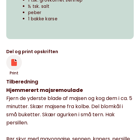
1 tsk. grovkornet sennep
½ tsk. salt
peber
1 bakke karse
Del og print opskriften
Print
Tilberedning
Hjemmerørt majsremoulade
Fjern de yderste blade af majsen og kog dem i ca. 5
minutter. Skær majsene fra kolbe. Del blomkål i
små buketter. Skær agurken i små tern. Hak
persillen.
Rør skyr med mayonnaise, sennep, kapers, persille