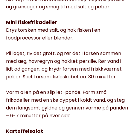
og grøn­sager og smag til med salt og peber.
Mini fiskefrikadeller
Drys torsken med salt, og hak fisken i en
foodprocessor eller blender.
Pil løget, riv det groft, og rør det i farsen sammen
med æg, havre­gryn og hakket persille. Rør vand i
lidt ad gangen, og krydr farsen med friskkværnet
peber. Sæt far­sen i køleskabet ca. 30 minutter.
Varm olien på en slip let-pande. Form små
frikadeller med en ske dyppet i koldt vand, og steg
dem langsomt gyldne og gennem­varme på panden
– 6-7 minutter på hver side.
Kartoffelsalat