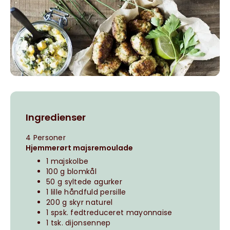
Ingredienser
4 Personer
Hjemmerørt majsremoulade
1 majskolbe
100 g blomkål
50 g syltede agurker
1 lille håndfuld persille
200 g skyr naturel
1 spsk. fedtreduceret mayonnaise
1 tsk. dijonsennep