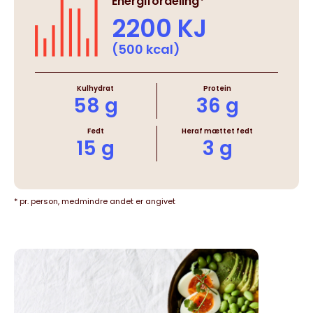
Energifordeling*
2200 KJ
(500 kcal)
Kulhydrat
Protein
58 g
36 g
Fedt
Heraf mættet fedt
15 g
3 g
* pr. person, medmindre andet er angivet