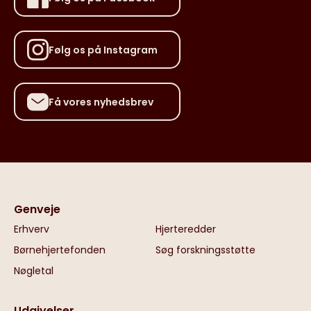
Følg os på Instagram
Få vores nyhedsbrev
Genveje
Erhverv
Hjerteredder
Børnehjertefonden
Søg forskningsstøtte
Nøgletal
Udgivelser