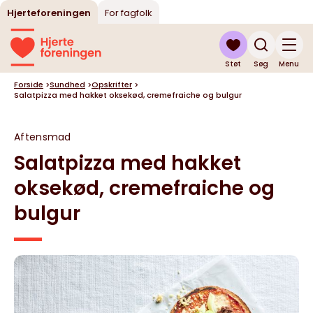
Hjerteforeningen
For fagfolk
Støt
Søg
Menu
Forside
>
Sundhed
>
Opskrifter
>
Salatpizza med hakket oksekød, cremefraiche og bulgur
Aftensmad
Salatpizza med hakket
oksekød, cremefraiche og
bulgur