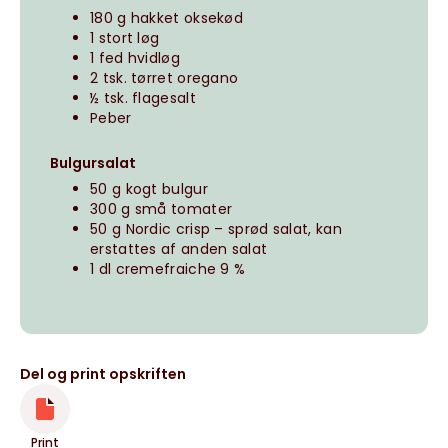
180 g hakket oksekød
1 stort løg
1 fed hvidløg
2 tsk. tørret oregano
½ tsk. flagesalt
Peber
Bulgursalat
50 g kogt bulgur
300 g små tomater
50 g Nordic crisp – sprød salat, kan
erstattes af anden salat
1 dl cremefraiche 9 %
Del og print opskriften
Print