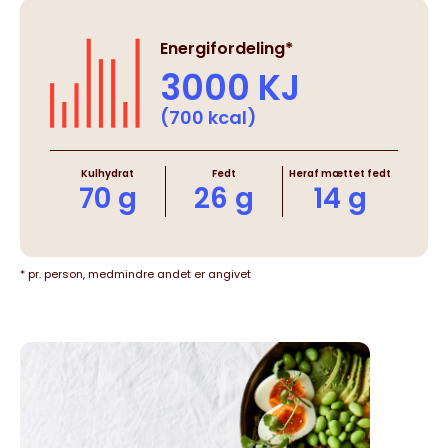
Energifordeling*
3000 KJ
(700 kcal)
Kulhydrat
Fedt
Heraf mættet fedt
70 g
26 g
14 g
* pr. person, medmindre andet er angivet