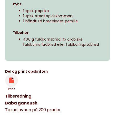
Pynt
1 spsk. paprika
1 spsk. stødt spidskommen
1 håndfuld bredbladet persille
Tilbehør
400 g fuldkornsbrød, fx arabiske
fuldkornsfladbrød eller fuldkornspitabrød
Del og print opskriften
Print
Tilberedning
Baba ganoush
Tænd ovnen på 200 grader.