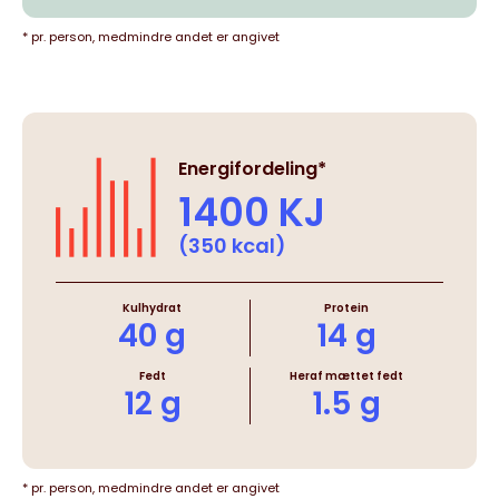
* pr. person, medmindre andet er angivet
Energifordeling*
1400 KJ
(350 kcal)
Kulhydrat
Protein
40 g
14 g
Fedt
Heraf mættet fedt
12 g
1.5 g
* pr. person, medmindre andet er angivet