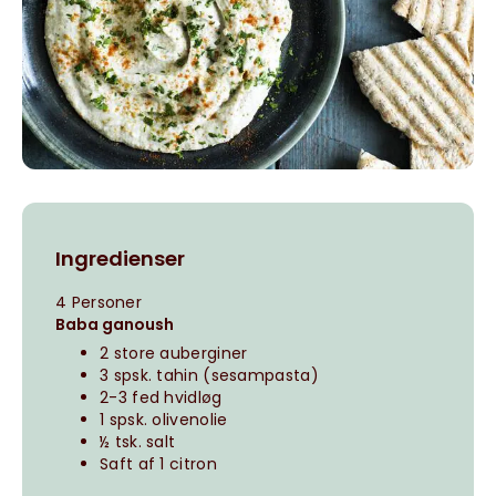
Ingredienser
4 Personer
Baba ganoush
2 store auberginer
3 spsk. tahin (sesampasta)
2-3 fed hvidløg
1 spsk. olivenolie
½ tsk. salt
Saft af 1 citron