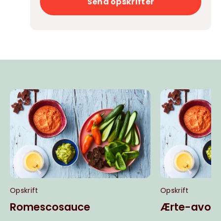
Send opskrifter
Opskrift
Opskrift
Romescosauce
Ærte-avoc