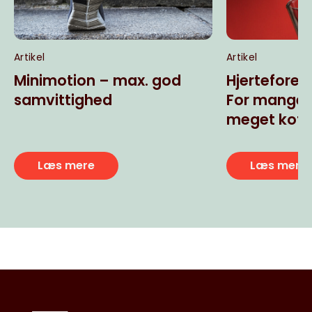
Artikel
Artikel
Minimotion – max. god
Hjerteforen
samvittighed
For mange u
meget koff
Læs mere
Læs mere