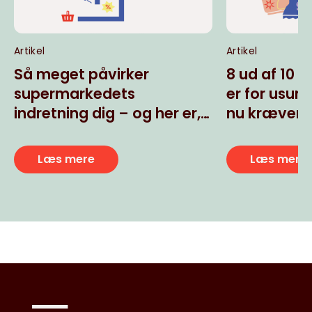
Artikel
Artikel
Så meget påvirker
8 ud af 10 r
supermarkedets
er for usun
indretning dig – og her er,
nu kræver
hvordan vi løser
Hjerteforen
problemet
Læs mere
Læs mere