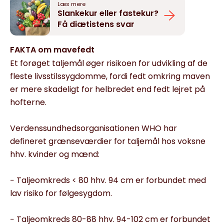
Læs mere
Slankekur eller fastekur?
Få diætistens svar
FAKTA om mavefedt
Et forøget taljemål øger risikoen for udvikling af de
fleste livsstilssygdomme, fordi fedt omkring maven
er mere skadeligt for helbredet end fedt lejret på
hofterne.
Verdenssundhedsorganisationen WHO har
defineret grænseværdier for taljemål hos voksne
hhv. kvinder og mænd:
− Taljeomkreds < 80 hhv. 94 cm er forbundet med
lav risiko for følgesygdom.
− Taljeomkreds 80-88 hhv. 94-102 cm er forbundet