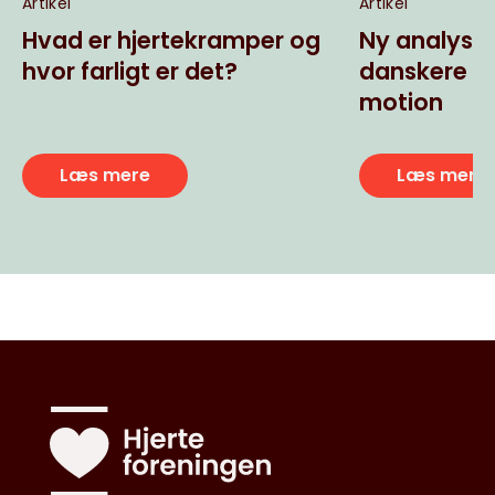
Artikel
Artikel
Hvad er hjertekramper og
Ny analyse
hvor farligt er det?
danskere dyr
motion
Læs mere
Læs mere