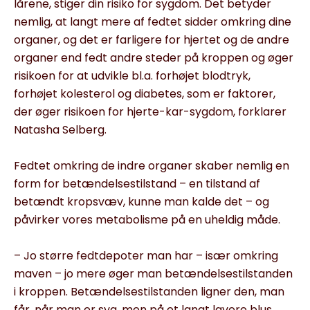
lårene, stiger din risiko for sygdom. Det betyder
nemlig, at langt mere af fedtet sidder omkring dine
organer, og det er farligere for hjertet og de andre
organer end fedt andre steder på kroppen og øger
risikoen for at udvikle bl.a. forhøjet blodtryk,
forhøjet kolesterol og diabetes, som er faktorer,
der øger risikoen for hjerte-kar-sygdom, forklarer
Natasha Selberg.
Fedtet omkring de indre organer skaber nemlig en
form for betændelsestilstand – en tilstand af
betændt kropsvæv, kunne man kalde det – og
påvirker vores metabolisme på en uheldig måde.
– Jo større fedtdepoter man har – især omkring
maven – jo mere øger man betændelsestilstanden
i kroppen. Betændelsestilstanden ligner den, man
får, når man er syg, men på et langt lavere blus.