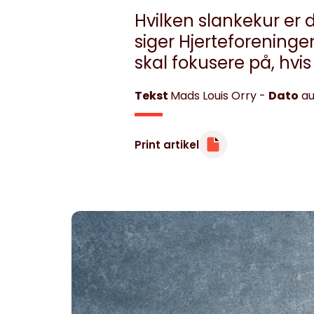
Hvilken slankekur er 
siger Hjerteforeningens
skal fokusere på, hvi
Minibøger
Om livet med hjertesygdom
Tekst
Mads Louis Orry
-
Dato
au
Print artikel