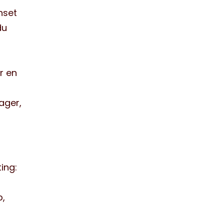
nset
du
r en
ager,
ing:
b,