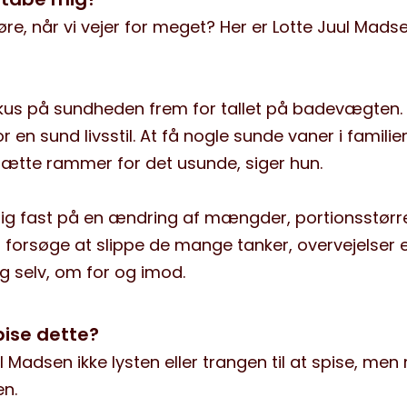
øre, når vi vejer for meget? Her er Lotte Juul Mads
okus på sundheden frem for tallet på badevægten
r en sund livsstil. At få nogle sunde vaner i famili
sætte rammer for det usunde, siger hun.
ig fast på en ændring af mængder, portionsstørr
 forsøge at slippe de mange tanker, overvejelser e
g selv, om for og imod.
spise dette?
l Madsen ikke lysten eller trangen til at spise, men
en.