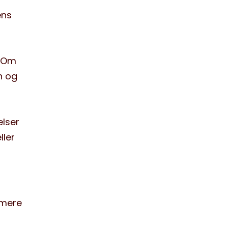
ens
. Om
en og
elser
ller
 mere