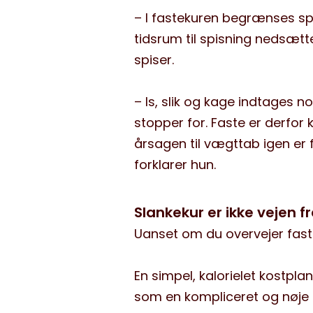
– I fastekuren begrænses spis
tidsrum til spisning nedsætt
spiser.
– Is, slik og kage indtages n
stopper for. Faste er derfor
årsagen til vægttab igen er 
forklarer hun.
Slankekur er ikke vejen 
Uanset om du overvejer faste
En simpel, kalorielet kostpla
som en kompliceret og nøje d