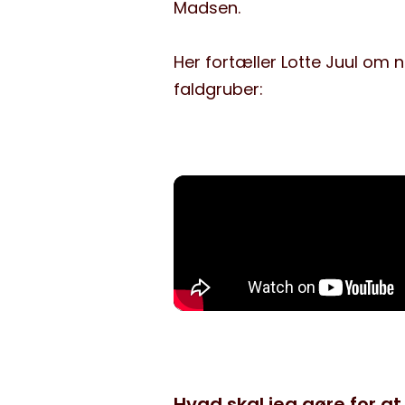
Madsen.
Her fortæller Lotte Juul om
faldgruber:
Hvad skal jeg gøre for a