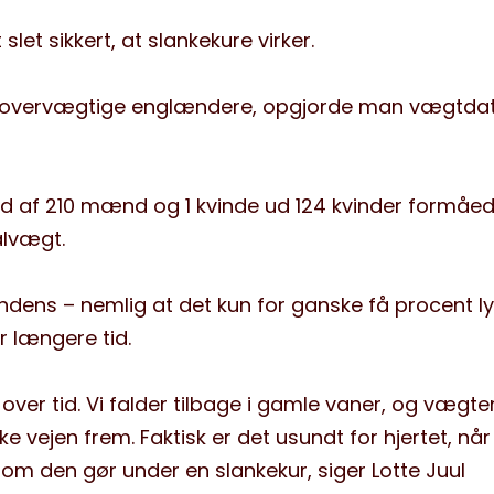
let sikkert, at slankekure virker.
000 overvægtige englændere, opgjorde man vægtda
 ud af 210 mænd og 1 kvinde ud 124 kvinder formåed
lvægt.
ndens – nemlig at det kun for ganske få procent l
r længere tid.
ver tid. Vi falder tilbage i gamle vaner, og vægte
kke vejen frem. Faktisk er det usundt for hjertet, når
om den gør under en slankekur, siger Lotte Juul