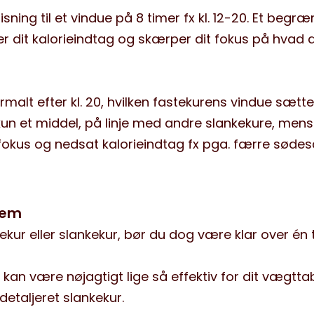
ning til et vindue på 8 timer fx kl. 12-20. Et begræ
er dit kalorieindtag og skærper dit fokus på hvad 
ormalt efter kl. 20, hvilken fastekurens vindue sætte
 kun et middel, på linje med andre slankekure, mens
fokus og nedsat kalorieindtag fx pga. færre sødes
frem
kur eller slankekur, bør du dog være klar over én t
n kan være nøjagtigt lige så effektiv for dit vægtta
etaljeret slankekur.