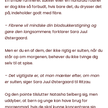
En smule raffineret sukker eller en håndfuld rosiner
er dog ikke så forbudt, hvis bare det, du drysser det
på, indeholder godt med fibre.
– Fibrene vil mindske din blodsukkerstigning og
gøre den langsommere,
forklarer Sara Juul
Østergaard.
Men er du en af dem, der ikke rigtig er sulten, når du
står op om morgenen, behøver du ikke tvinge dig
selv til at spise.
– Det vigtigste er, at man mærker efter, om man
er sulten,
siger Sara Juul Østergaard til Ritzau.
Og den pointe tilslutter Natasha Selberg sig, men
uddyber, at børn og unge kan have brug for
morgenmad, hvis de skal kunne koncentrere sig