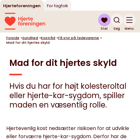
Hjerteforeningen
For fagfolk
Støt
Søg
Menu
Forside
>
Sundhed
>
Kostråd
>
Få styr på fødevarerne
>
Mad for dit hjertes skyld
Mad for dit hjertes skyld
Hvis du har for højt kolesteroltal
eller hjerte-kar-sygdom, spiller
maden en væsentlig rolle.
Hjertevenlig kost nedsætter risikoen for at udvikle
eller forværre hjerte-kar-sygdom. Derfor har de