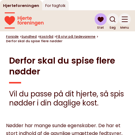
Hjerteforeningen
For fagfolk
Støt
Søg
Menu
Forside
>
Sundhed
>
Kostråd
>
Få styr på fødevarerne
>
Derfor skal du spise flere nødder
Derfor skal du spise flere
nødder
Vil du passe på dit hjerte, så spis
nødder i din daglige kost.
Nødder har mange sunde egenskaber. De har et
stort indhold af de gavnlige umættede fedtsyrer,