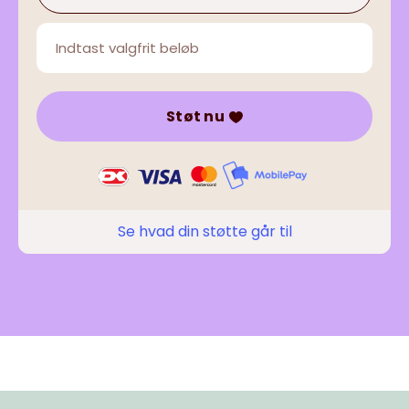
Støt nu
Se hvad din støtte går til