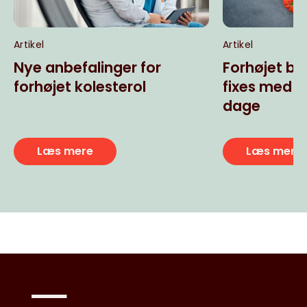
Artikel
Artikel
Nye anbefalinger for
Forhøjet bl
forhøjet kolesterol
fixes med l
dage
Læs mere
Læs mere