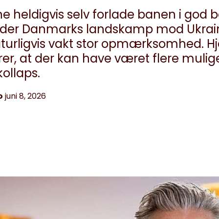
ne heldigvis selv forlade banen i god 
under Danmarks landskamp mod Ukrai
urligvis vakt stor opmærksomhed. Hj
er, at der kan have været flere mulige
kollaps.
o
juni 8, 2026