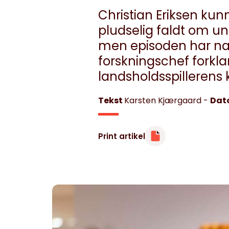
Christian Eriksen kun
pludselig faldt om 
men episoden har nat
Minibøger
Om livet med hjertesygdom
forskningschef forklar
landsholdsspillerens 
Tekst
Karsten Kjærgaard
-
Dat
Print artikel