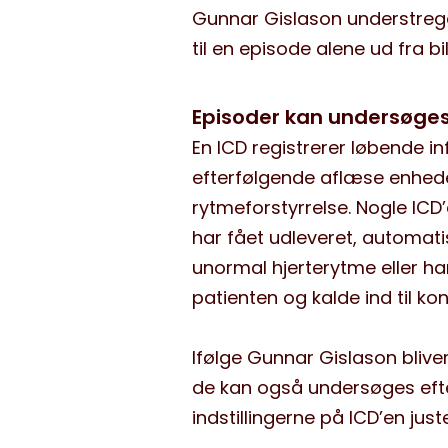
Gunnar Gislason understreg
til en episode alene ud fra bi
Episoder kan undersøge
En ICD registrerer løbende i
efterfølgende aflæse enhede
rytmeforstyrrelse. Nogle IC
har fået udleveret, automatis
unormal hjerterytme eller ha
patienten og kalde ind til ko
Ifølge Gunnar Gislason bliver
de kan også undersøges efter
indstillingerne på ICD’en jus