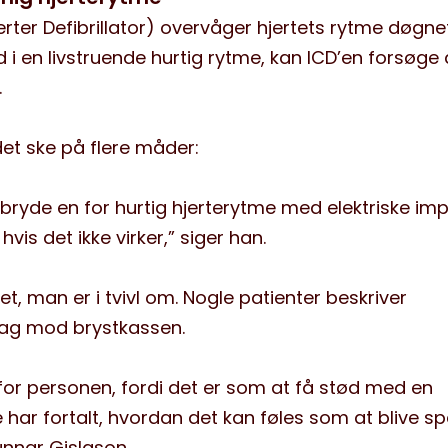
rter Defibrillator) overvåger hjertets rytme døgne
 i en livstruende hurtig rytme, kan ICD’en forsøge 
.
et ske på flere måder:
bryde en for hurtig hjerterytme med elektriske imp
hvis det ikke virker,” siger han.
et, man er i tvivl om. Nogle patienter beskriver
slag mod brystkassen.
for personen, fordi det er som at få stød med en
re har fortalt, hvordan det kan føles som at blive s
Gunnar Gislason.