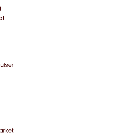
t
at
ulser
parket