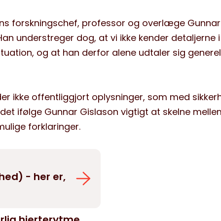
gens forskningschef, professor og overlæge Gunnar
n understreger dog, at vi ikke kender detaljerne i
ituation, og at han derfor alene udtaler sig genere
r ikke offentliggjort oplysninger, som med sikker
 det ifølge Gunnar Gislason vigtigt at skelne melle
ulige forklaringer.
hed) - her er,
rlig hjerterytme