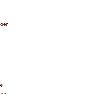
a den
de
stop