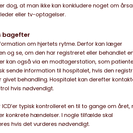
er dog, at man ikke kan konkludere noget om års
lleder eller tv-optagelser.
s bagefter
nformation om hjertets rytme. Derfor kan læger
n og se, om den har registreret eller behandlet e
D’er kan også via en modtagerstation, som patient
k sende information til hospitalet, hvis den regist
r givet behandling. Hospitalet kan derefter kontakt
ntrol hvis nødvendigt.
 ICD’er typisk kontrolleret en til to gange om året
 konkrete hændelser. I nogle tilfælde skal
teres hvis det vurderes nødvendigt.