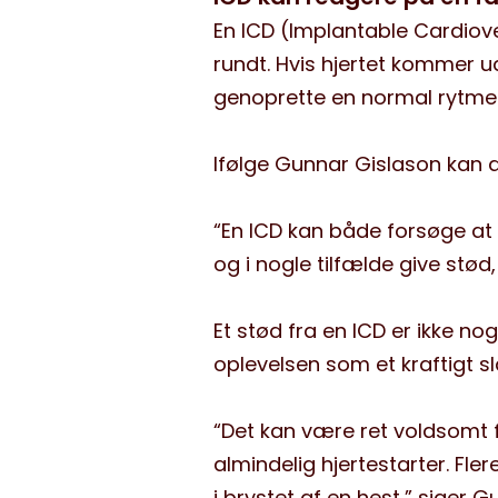
En ICD (Implantable Cardiove
rundt. Hvis hjertet kommer ud
genoprette en normal rytme
Ifølge Gunnar Gislason kan d
“En ICD kan både forsøge at 
og i nogle tilfælde give stød, 
Et stød fra en ICD er ikke nog
oplevelsen som et kraftigt 
“Det kan være ret voldsomt 
almindelig hjertestarter. Fle
i brystet af en hest,” siger 