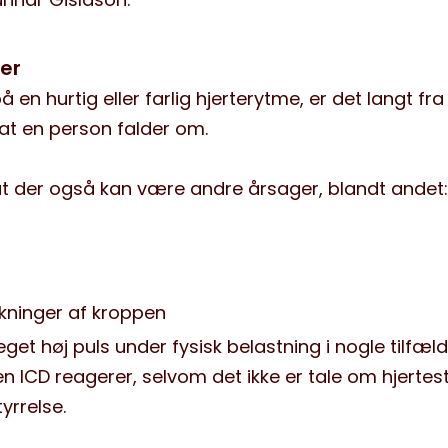
ger
en hurtig eller farlig hjerterytme, er det langt fr
 at en person falder om.
t der også kan være andre årsager, blandt andet:
rkninger af kroppen
et høj puls under fysisk belastning i nogle tilfæl
r en ICD reagerer, selvom det ikke er tale om hjerte
yrrelse.