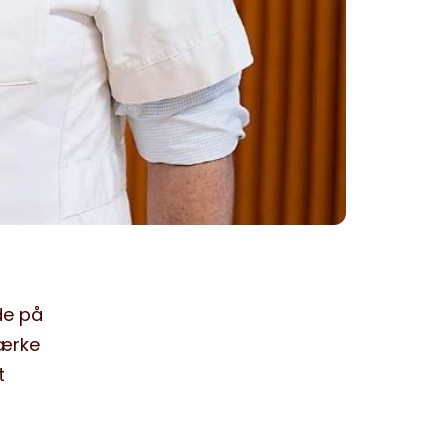
de på
ærke
t