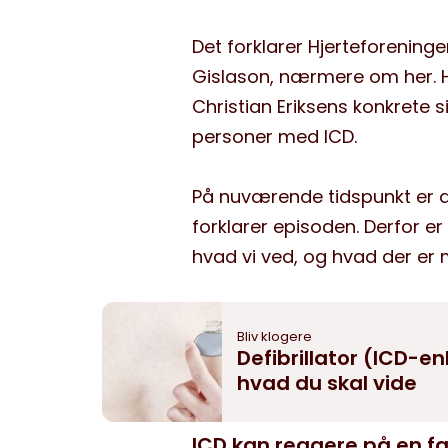
Det forklarer Hjerteforenin
Gislason, nærmere om her. Ha
Christian Eriksens konkrete s
personer med ICD.
På nuværende tidspunkt er de
forklarer episoden. Derfor er
hvad vi ved, og hvad der er m
Bliv klogere
Defibrillator (ICD-en
hvad du skal vide
ICD kan reagere på en fa