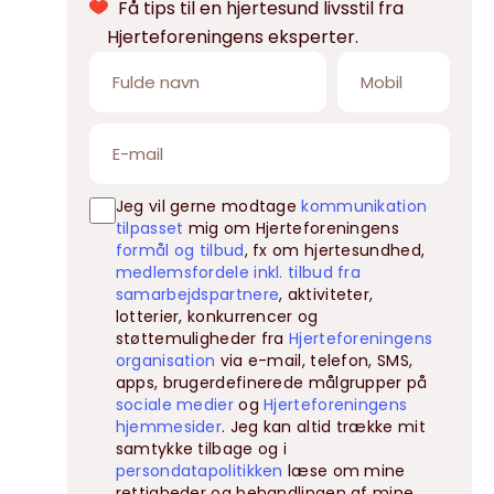
Få tips til en hjertesund livsstil fra
Hjerteforeningens eksperter.
Jeg vil gerne modtage
kommunikation
tilpasset
mig om Hjerteforeningens
formål og tilbud
, fx om hjertesundhed,
medlemsfordele inkl. tilbud fra
samarbejdspartnere
, aktiviteter,
lotterier, konkurrencer og
støttemuligheder fra
Hjerteforeningens
organisation
via e-mail, telefon, SMS,
apps, brugerdefinerede målgrupper på
sociale medier
og
Hjerteforeningens
hjemmesider
. Jeg kan altid trække mit
samtykke tilbage og i
persondatapolitikken
læse om mine
rettigheder og behandlingen af mine