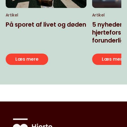
Artikel
Artikel
På sporet af livet og døden
5 nyheder f
hjerteforsk
forunderlig
Læs mere
Læs mere