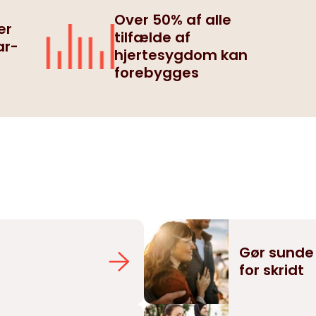
Over 50% af alle
er
tilfælde af
ar-
hjertesygdom kan
forebygges
g
Gør sunde 
for skridt