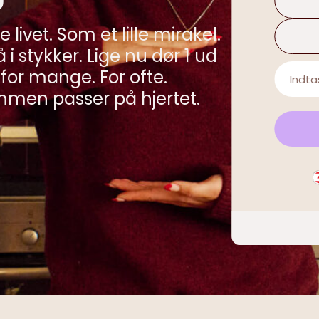
e livet. Som et lille mirakel.
i stykker. Lige nu dør 1 ud
 for mange. For ofte.
sammen passer på hjertet.