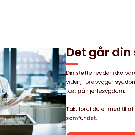
Det går din s
Din støtte redder ikke bar
viden, forebygger sygdo
tæt på hjertesygdom.
Tak, fordi du er med til a
samfundet.