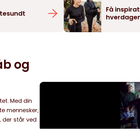
Få inspirat
rtesundt
hverdage
åb og
tet. Med din
tte mennesker,
 der står ved