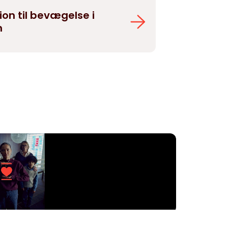
ion til bevægelse i
n