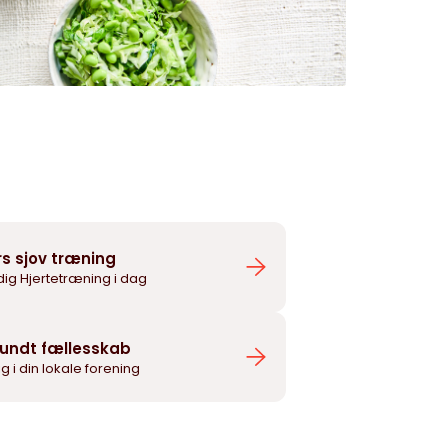
rs sjov træning
dig Hjertetræning i dag
sundt fællesskab
llig i din lokale forening