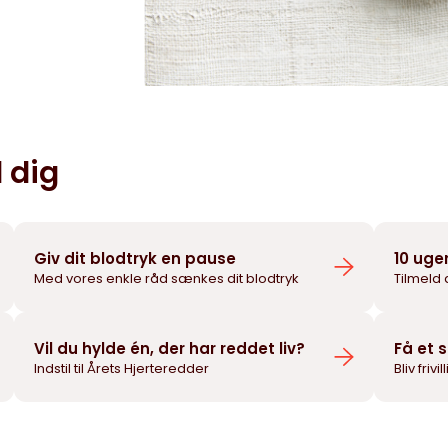
 dig
Giv dit blodtryk en pause
10 uge
Med vores enkle råd sænkes dit blodtryk
Tilmeld 
Vil du hylde én, der har reddet liv?
Få et 
Indstil til Årets Hjerteredder
Bliv frivi