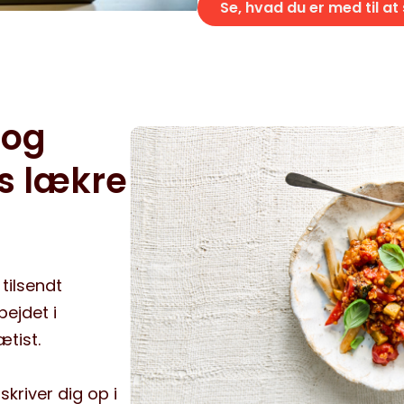
Se, hvad du er med til at
 og
s lækre
tilsendt
bejdet i
tist.
skriver dig op i