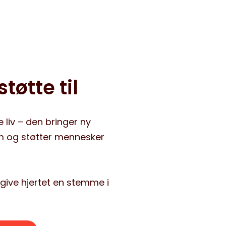
tøtte til
e liv – den bringer ny
m og støtter mennesker
t give hjertet en stemme i