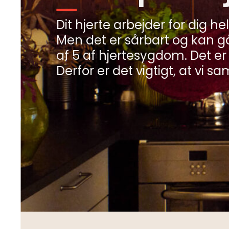
Dit hjerte arbejder for dig hel
Men det er sårbart og kan gå 
Minibøger
af 5 af hjertesygdom. Det er
Om livet med hjertesygdom
Derfor er det vigtigt, at vi 