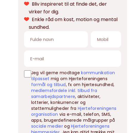
Bliv inspireret til at finde det, der
virker for dig.
Enkle råd om kost, motion og mental
sundhed.
Jeg vil gerne modtage
kommunikation
tilpasset
mig om Hjerteforeningens
formål og tilbud
, fx om hjertesundhed,
medlemsfordele inkl. tilbud fra
samarbejdspartnere
, aktiviteter,
lotterier, konkurrencer og
støttemuligheder fra
Hjerteforeningens
organisation
via e-mail, telefon, SMS,
apps, brugerdefinerede målgrupper på
sociale medier
og
Hjerteforeningens
hjemmesider
. Jeg kan altid trække mit