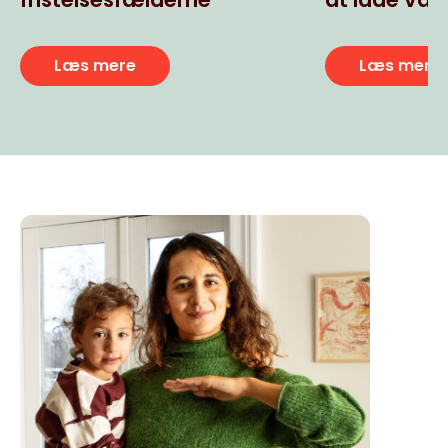
usunde ult
snacks
Læs mere
Læs mere