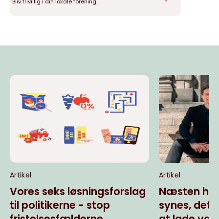
Bliv frivillig i din lokale forening
Artikel
Artikel
Vores seks løsningsforslag
Næsten hal
til politikerne - stop
synes, det
fristelsesfælderne
at lade væ