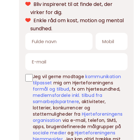
Bliv inspireret til at finde det, der
virker for dig.
Enkle råd om kost, motion og mental
sundhed.
Jeg vil gerne modtage
kommunikation
tilpasset
mig om Hjerteforeningens
formål og tilbud
, fx om hjertesundhed,
medlemsfordele inkl. tilbud fra
samarbejdspartnere
, aktiviteter,
lotterier, konkurrencer og
støttemuligheder fra
Hjerteforeningens
organisation
via e-mail, telefon, SMS,
apps, brugerdefinerede målgrupper på
sociale medier
og
Hjerteforeningens
hjemmesider
. Jeg kan altid trække mit