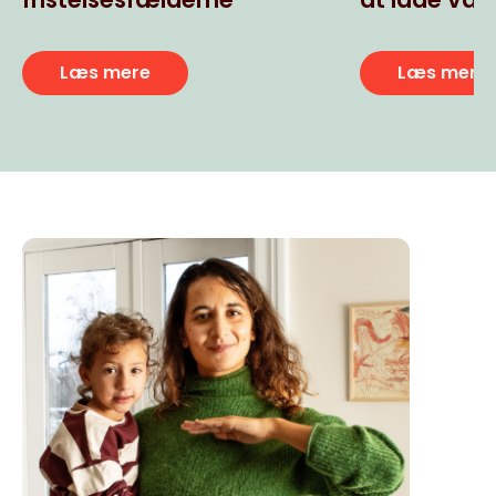
usunde ult
snacks
Læs mere
Læs mere