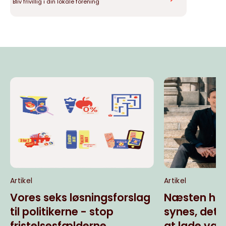
Bliv frivillig i din lokale forening
Artikel
Artikel
Vores seks løsningsforslag
Næsten hal
til politikerne - stop
synes, det
fristelsesfælderne
at lade væ