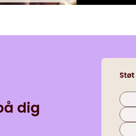
Støt
på dig