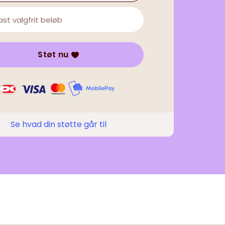
Støt nu
Se hvad din støtte går til