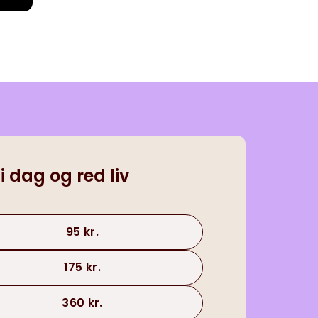
 i dag og red liv
95 kr.
175 kr.
360 kr.