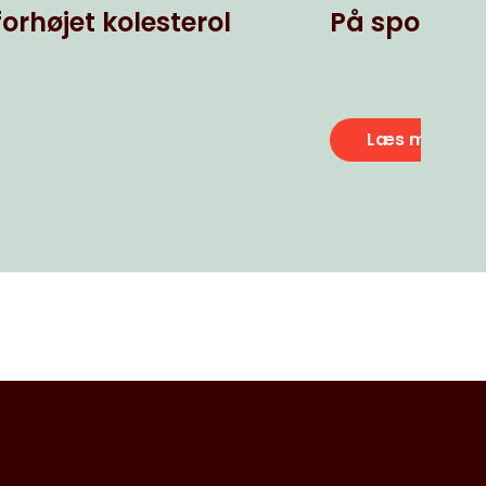
orhøjet kolesterol
På sporet a
Læs mere