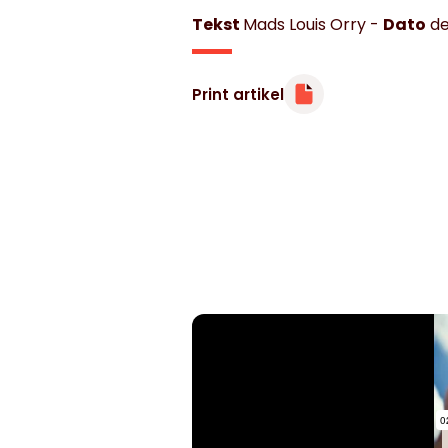
Tekst
Mads Louis Orry
-
Dato
de
Minibøger
Print artikel
Om livet med hjertesygdom