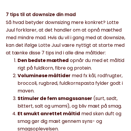
7 tips til at downsize din mad
Så hvad betyder downsizing mere konkret? Lotte
Juul forklarer, at det handler om at opnå mæthed
med mindre mad. Hvis du vil i gang med at downsize,
kan det ifølge Lotte Juul være nyttigt at starte med
at tænke disse 7 tips ind i alle dine måltider:
Den bedste mæthed
opnår du med et måltid
rigt på fuldkorn, fibre og protein.
Voluminøse måltider
med fx kål, rodfrugter,
broccoli, rugbrød, fuldkornspasta fylder godt i
maven.
Stimuler de fem smagssanser
(surt, sødt,
bittert, salt og umami), og bliv mæt på smag.
Et smukt anrettet måltid
med skøn duft og
smag gør dig mæt gennem syns- og
smagsoplevelsen.