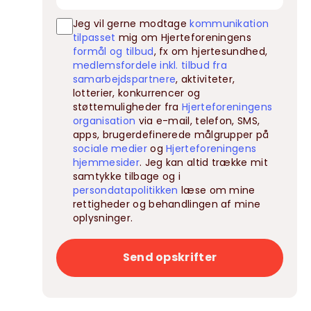
Jeg vil gerne modtage
kommunikation
tilpasset
mig om Hjerteforeningens
formål og tilbud
, fx om hjertesundhed,
medlemsfordele inkl. tilbud fra
samarbejdspartnere
, aktiviteter,
lotterier, konkurrencer og
støttemuligheder fra
Hjerteforeningens
organisation
via e-mail, telefon, SMS,
apps, brugerdefinerede målgrupper på
sociale medier
og
Hjerteforeningens
hjemmesider
. Jeg kan altid trække mit
samtykke tilbage og i
persondatapolitikken
læse om mine
rettigheder og behandlingen af mine
oplysninger.
Send opskrifter