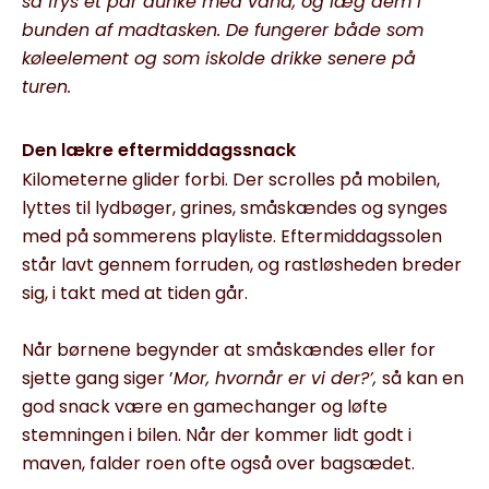
så frys et par dunke med vand, og læg dem i
bunden af madtasken. De fungerer både som
køleelement og som iskolde drikke senere på
turen.
Den lækre eftermiddagssnack
Kilometerne glider forbi. Der scrolles på mobilen,
lyttes til lydbøger, grines, småskændes og synges
med på sommerens playliste. Eftermiddagssolen
står lavt gennem forruden, og rastløsheden breder
sig, i takt med at tiden går.
Når børnene begynder at småskændes eller for
sjette gang siger ’
Mor, hvornår er vi der?’,
så kan en
god snack være en gamechanger og løfte
stemningen i bilen. Når der kommer lidt godt i
maven, falder roen ofte også over bagsædet.