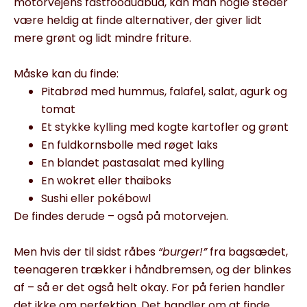
motorvejens fastfoodudbud, kan man nogle steder
være heldig at finde alternativer, der giver lidt
mere grønt og lidt mindre friture.
Måske kan du finde:
Pitabrød med hummus, falafel, salat, agurk og
tomat
Et stykke kylling med kogte kartofler og grønt
En fuldkornsbolle med røget laks
En blandet pastasalat med kylling
En wokret eller thaiboks
Sushi eller pokébowl
De findes derude – også på motorvejen.
Men hvis der til sidst råbes
“burger!”
fra bagsædet,
teenageren trækker i håndbremsen, og der blinkes
af – så er det også helt okay. For på ferien handler
det ikke om perfektion. Det handler om at finde