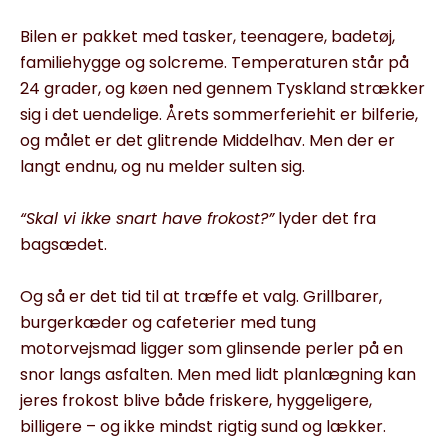
Bilen er pakket med tasker, teenagere, badetøj,
familiehygge og solcreme. Temperaturen står på
24 grader, og køen ned gennem Tyskland strækker
sig i det uendelige. Årets sommerferiehit er bilferie,
og målet er det glitrende Middelhav. Men der er
langt endnu, og nu melder sulten sig.
“Skal vi ikke snart have frokost?”
lyder det fra
bagsædet.
Og så er det tid til at træffe et valg. Grillbarer,
burgerkæder og cafeterier med tung
motorvejsmad ligger som glinsende perler på en
snor langs asfalten. Men med lidt planlægning kan
jeres frokost blive både friskere, hyggeligere,
billigere – og ikke mindst rigtig sund og lækker.