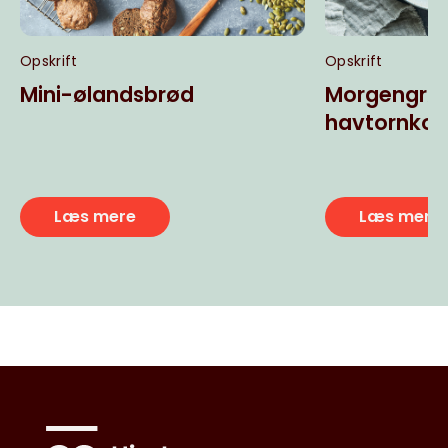
Opskrift
Opskrift
Mini-ølandsbrød
Morgengrø
havtornkom
Læs mere
Læs mere