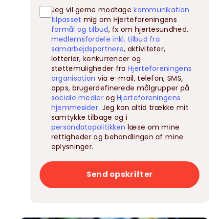
Jeg vil gerne modtage
kommunikation
tilpasset
mig om Hjerteforeningens
formål og tilbud
, fx om hjertesundhed,
medlemsfordele inkl. tilbud fra
samarbejdspartnere
, aktiviteter,
lotterier, konkurrencer og
støttemuligheder fra
Hjerteforeningens
organisation
via e-mail, telefon, SMS,
apps, brugerdefinerede målgrupper på
sociale medier
og
Hjerteforeningens
hjemmesider
. Jeg kan altid trække mit
samtykke tilbage og i
persondatapolitikken
læse om mine
rettigheder og behandlingen af mine
oplysninger.
Send opskrifter