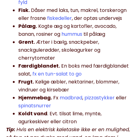
fyld
Fisk.
Dåser med laks, tun, makrel, torskerogn
eller frosne
fiskedeller
, der optøs undervejs
Pålæg.
Kogte æg og kartofler, avocado,
banan, rosiner og
hummus
til pålæg
Grønt.
Ærter i bælg, snackpeber,
snackgulerødder, skoleagurker og
cherrytomater
Færdigblandet.
En boks med færdigblandet
salat,
fx en tun-salat to go
Frugt.
Kølige æbler, nektariner, blommer,
vindruer og kirsebær
Hjemmebag.
Fx
madbrød
,
pizzastykker
eller
spinatsnurrer
Koldt vand
. Evt. tilsat lime, mynte,
agurkeskiver eller citron
Tip:
Hvis en elektrisk køletaske ikke er en mulighed,