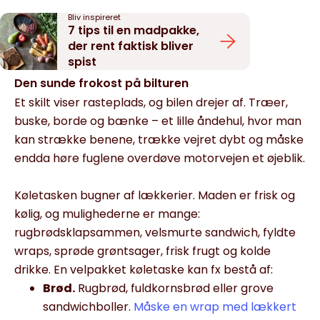
Bliv inspireret
7 tips til en madpakke,
der rent faktisk bliver
spist
Den sunde frokost på bilturen
Et skilt viser rasteplads, og bilen drejer af. Træer,
buske, borde og bænke – et lille åndehul, hvor man
kan strække benene, trække vejret dybt og måske
endda høre fuglene overdøve motorvejen et øjeblik.
Køletasken bugner af lækkerier. Maden er frisk og
kølig, og mulighederne er mange:
rugbrødsklapsammen, velsmurte sandwich, fyldte
wraps, sprøde grøntsager, frisk frugt og kolde
drikke. En velpakket køletaske kan fx bestå af:
Brød.
Rugbrød, fuldkornsbrød eller grove
sandwichboller.
Måske en wrap med lækkert