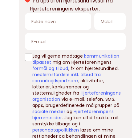
Få tips til en hjertesund livsstil fra
Hjerteforeningens eksperter.
Jeg vil gerne modtage
kommunikation
tilpasset
mig om Hjerteforeningens
formål og tilbud
, fx om hjertesundhed,
medlemsfordele inkl. tilbud fra
samarbejdspartnere
, aktiviteter,
lotterier, konkurrencer og
støttemuligheder fra
Hjerteforeningens
organisation
via e-mail, telefon, SMS,
apps, brugerdefinerede målgrupper på
sociale medier
og
Hjerteforeningens
hjemmesider
. Jeg kan altid trække mit
samtykke tilbage og i
persondatapolitikken
læse om mine
rettigheder og behandlingen af mine