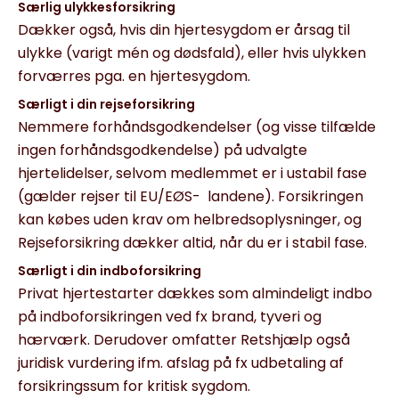
Særlig ulykkesforsikring
Dækker også, hvis din hjertesygdom er årsag til
ulykke (varigt mén og dødsfald), eller hvis ulykken
forværres pga. en hjertesygdom.
Særligt i din rejseforsikring
Nemmere forhåndsgodkendelser (og visse tilfælde
ingen forhåndsgodkendelse) på udvalgte
hjertelidelser, selvom medlemmet er i ustabil fase
(gælder rejser til EU/EØS- landene). Forsikringen
kan købes uden krav om helbredsoplysninger, og
Rejseforsikring dækker altid, når du er i stabil fase.
Særligt i din indboforsikring
Privat hjertestarter dækkes som almindeligt indbo
på indboforsikringen ved fx brand, tyveri og
hærværk. Derudover omfatter Retshjælp også
juridisk vurdering ifm. afslag på fx udbetaling af
forsikringssum for kritisk sygdom.