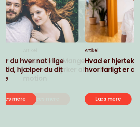
Artikel
Artikel
6 gode råd til en bedre
Hver aften 
søvn
Hansen tak
Læs mere
Læs mere