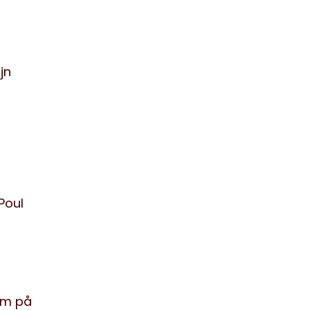
jn
Poul
om på