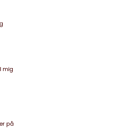
eg
l mig
er på