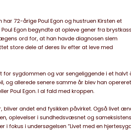
 har 72-årige Poul Egon og hustruen Kirsten et
r Poul Egon begyndte at opleve gener fra brystkas
 lægens ord for, at han havde diagnosen slem
ttet store dele af deres liv efter at leve med
et for sygdommen og var sengeliggende i et halvt å
bil, og allerede senere samme år blev han operere
ller Poul Egon. I al fald med kroppen.
liver andet end fysikken påvirket. Også livet æn
gen, oplevelser i sundhedsvæsnet og sameksisten
 i fokus i undersøgelsen ”Livet med en hjertesyg