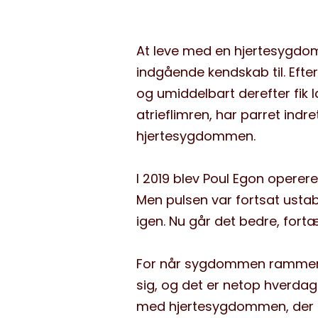
At leve med en hjertesygdom
Minibøger
indgående kendskab til. Efte
Om livet med hjertesygdom
og umiddelbart derefter fik
atrieflimren, har parret indre
hjertesygdommen.
I 2019 blev Poul Egon operer
Men pulsen var fortsat usta
igen. Nu går det bedre, fortæ
For når sygdommen rammer, b
sig, og det er netop hverda
med hjertesygdommen, der er