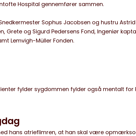
ntofte Hospital gennemfører sammen.
f Snedkermester Sophus Jacobsen og hustru Astrid
, Grete og Sigurd Pedersens Fond, Ingeniør kapta
amt Lemvigh-Müller Fonden.
ienter fylder sygdommen fylder også mentalt for 
gdag
 med hans atrieflimren, at han skal være opmærks