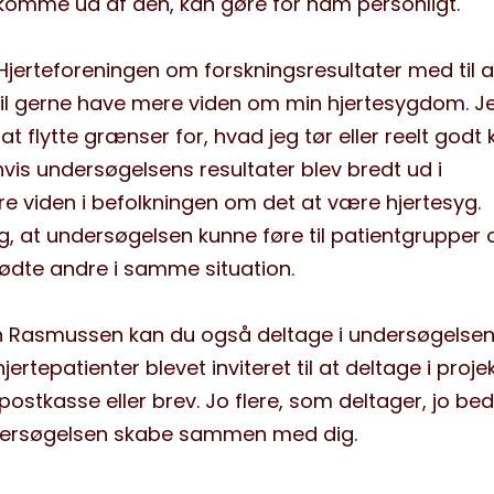
 komme ud af den, kan gøre for ham personligt.
 Hjerteforeningen om forskningsresultater med til a
vil gerne have mere viden om min hjertesygdom. Je
 at flytte grænser for, hvad jeg tør eller reelt godt 
is undersøgelsens resultater blev bredt ud i
e viden i befolkningen om det at være hjertesyg.
, at undersøgelsen kunne føre til patientgrupper
dte andre i samme situation.
n Rasmussen kan du også deltage i undersøgelsen. 
jertepatienter blevet inviteret til at deltage i projek
postkasse eller brev. Jo flere, som deltager, jo be
dersøgelsen skabe sammen med dig.