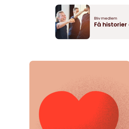
Bliv medlem
Få historie