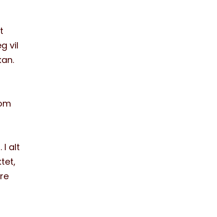
t
g vil
kan.
 om
I alt
tet,
dre