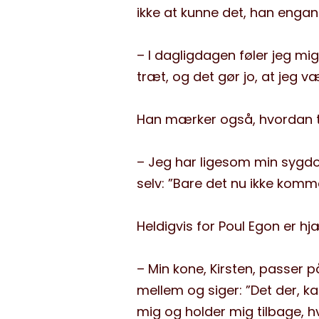
ikke at kunne det, han engan
– I dagligdagen føler jeg mig
træt, og det gør jo, at jeg v
Han mærker også, hvordan t
– Jeg har ligesom min sygdom
selv: ”Bare det nu ikke komme
Heldigvis for Poul Egon er hj
– Min kone, Kirsten, passer p
mellem og siger: ”Det der, k
mig og holder mig tilbage, hv