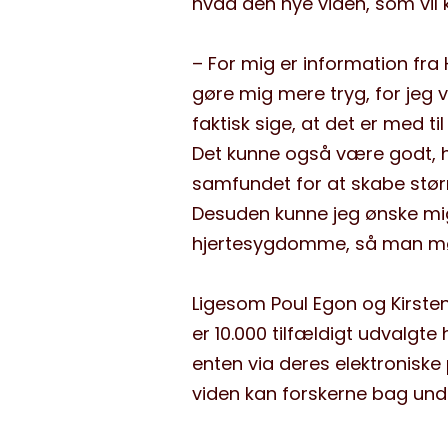
hvad den nye viden, som vil
– For mig er information fra
gøre mig mere tryg, for jeg 
faktisk sige, at det er med til
Det kunne også være godt, hv
samfundet for at skabe størr
Desuden kunne jeg ønske mig
hjertesygdomme, så man mø
Ligesom Poul Egon og Kirste
er 10.000 tilfældigt udvalgte h
enten via deres elektroniske 
viden kan forskerne bag un