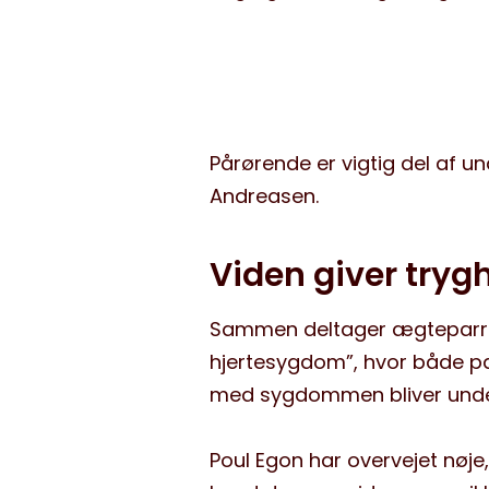
Pårørende er vigtig del af u
Andreasen.
Viden giver tryg
Sammen deltager ægteparret 
hjertesygdom”, hvor både pat
med sygdommen bliver unde
Poul Egon har overvejet nøje,