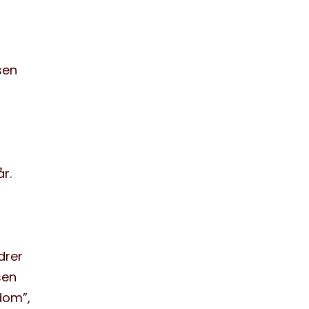
sen
r.
t
drer
sen
dom”,