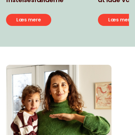
usunde ult
snacks
Læs mere
Læs mere