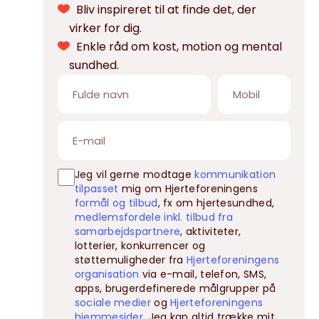
Bliv inspireret til at finde det, der
virker for dig.
Enkle råd om kost, motion og mental
sundhed.
Jeg vil gerne modtage
kommunikation
tilpasset
mig om Hjerteforeningens
formål og tilbud
, fx om hjertesundhed,
medlemsfordele inkl. tilbud fra
samarbejdspartnere
, aktiviteter,
lotterier, konkurrencer og
støttemuligheder fra
Hjerteforeningens
organisation
via e-mail, telefon, SMS,
apps, brugerdefinerede målgrupper på
sociale medier
og
Hjerteforeningens
hjemmesider
. Jeg kan altid trække mit