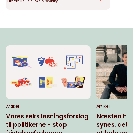
Bliv frivillig i din lokale forening
Artikel
Artikel
Vores seks løsningsforslag
Næsten hal
til politikerne - stop
synes, det
fristelsesfælderne
at lade væ