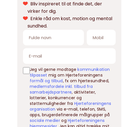
Bliv inspireret til at finde det, der
virker for dig.
Enkle råd om kost, motion og mental
sundhed.
Jeg vil gerne modtage
kommunikation
tilpasset
mig om Hjerteforeningens
formål og tilbud
, fx om hjertesundhed,
medlemsfordele inkl. tilbud fra
samarbejdspartnere
, aktiviteter,
lotterier, konkurrencer og
støttemuligheder fra
Hjerteforeningens
organisation
via e-mail, telefon, SMS,
apps, brugerdefinerede målgrupper på
sociale medier
og
Hjerteforeningens
hjemmesider
. Jeg kan altid trække mit