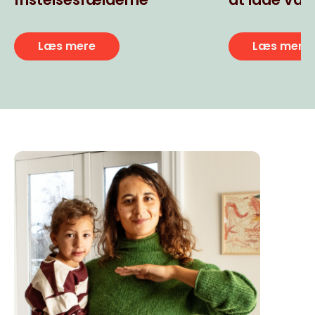
usunde ult
snacks
Læs mere
Læs mere