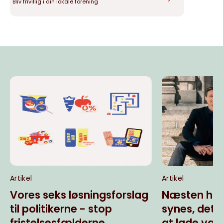
Bliv frivillig i din lokale forening
Artikel
Artikel
Vores seks løsningsforslag
Næsten hal
til politikerne - stop
synes, det
fristelsesfælderne
at lade væ