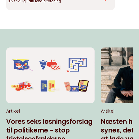
Bliv frivillig i din lokale forening
Artikel
Artikel
Vores seks løsningsforslag
Næsten hal
til politikerne - stop
synes, det
fristelsesfælderne
at lade væ