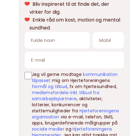
Bliv inspireret til at finde det, der
virker for dig.
Enkle råd om kost, motion og mental
sundhed.
Jeg vil gerne modtage
kommunikation
tilpasset
mig om Hjerteforeningens
formål og tilbud
, fx om hjertesundhed,
medlemsfordele inkl. tilbud fra
samarbejdspartnere
, aktiviteter,
lotterier, konkurrencer og
støttemuligheder fra
Hjerteforeningens
organisation
via e-mail, telefon, SMS,
apps, brugerdefinerede målgrupper på
sociale medier
og
Hjerteforeningens
hjemmesider
. Jeg kan altid trække mit