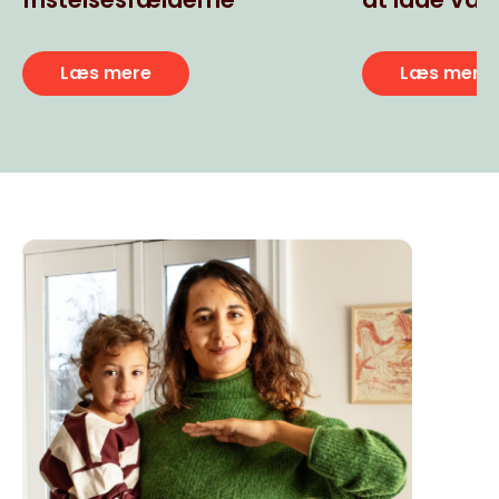
usunde ult
snacks
Læs mere
Læs mere