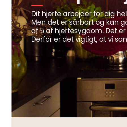
Dit hjerte arbejder for dig hel
Men det er sårbart og kan gå 
Minibøger
af 5 af hjertesygdom. Det er
Om livet med hjertesygdom
Derfor er det vigtigt, at vi 