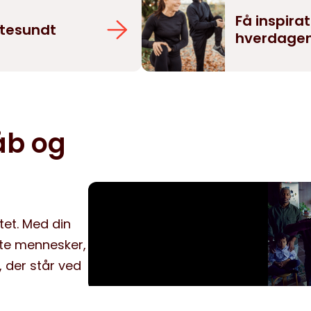
Få inspirat
rtesundt
hverdage
åb og
tet. Med din
tte mennesker,
 der står ved