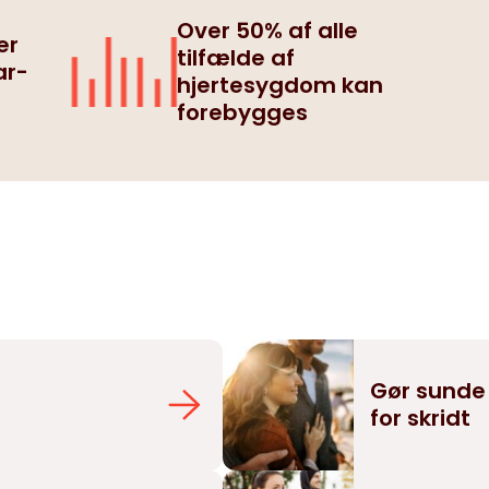
Over 50% af alle
er
tilfælde af
ar-
hjertesygdom kan
forebygges
g
Gør sunde 
for skridt