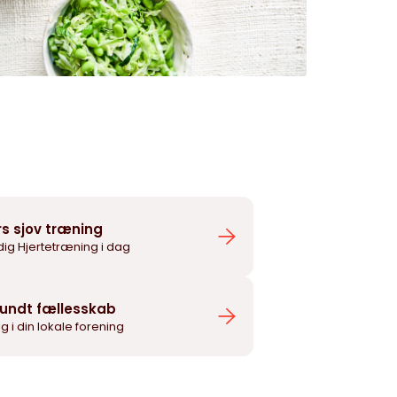
rs sjov træning
dig Hjertetræning i dag
sundt fællesskab
llig i din lokale forening