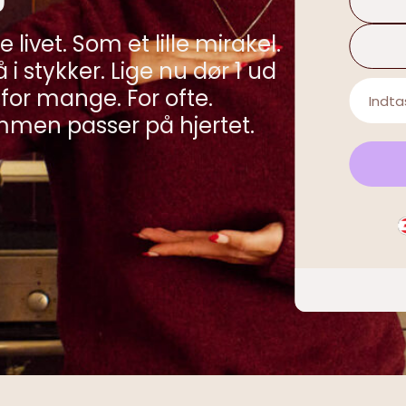
e livet. Som et lille mirakel.
i stykker. Lige nu dør 1 ud
 for mange. For ofte.
sammen passer på hjertet.