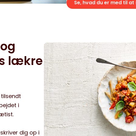
Se, hvad du er med til at
 og
s lækre
tilsendt
bejdet i
tist.
skriver dig op i