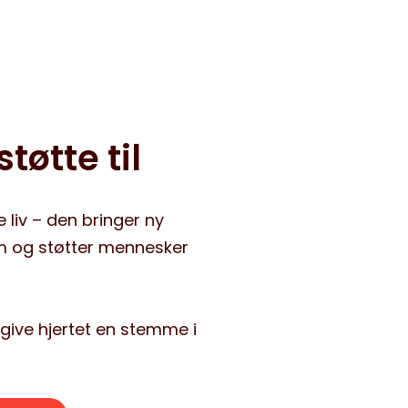
tøtte til
e liv – den bringer ny
m og støtter mennesker
t give hjertet en stemme i