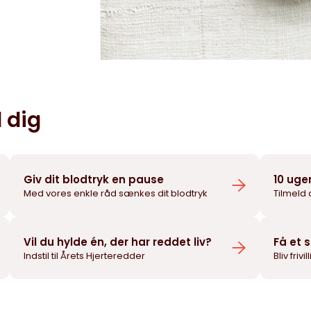
 dig
Giv dit blodtryk en pause
10 uge
Med vores enkle råd sænkes dit blodtryk
Tilmeld 
Vil du hylde én, der har reddet liv?
Få et 
Indstil til Årets Hjerteredder
Bliv frivi