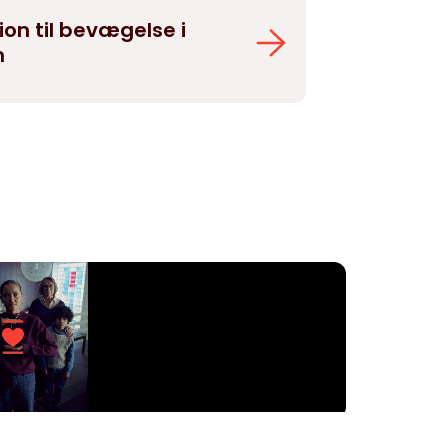
ion til bevægelse i
n