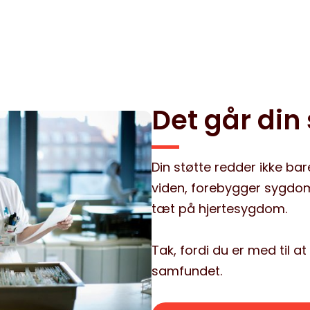
Det går din s
Din støtte redder ikke bar
viden, forebygger sygdo
tæt på hjertesygdom.
Tak, fordi du er med til a
samfundet.