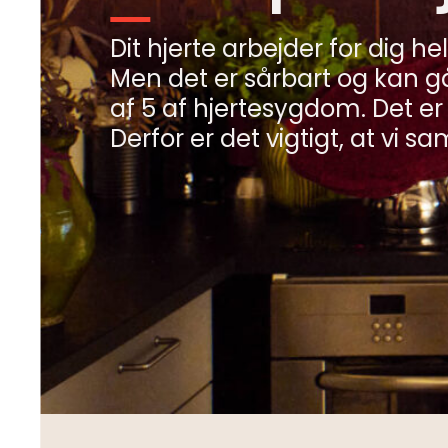
Dit hjerte arbejder for dig hel
Men det er sårbart og kan gå 
Minibøger
af 5 af hjertesygdom. Det er
Om livet med hjertesygdom
Derfor er det vigtigt, at vi 