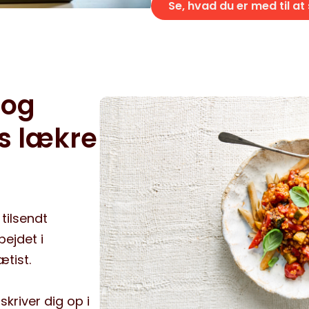
Se, hvad du er med til at
 og
s lækre
tilsendt
bejdet i
tist.
skriver dig op i