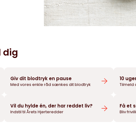
 dig
Giv dit blodtryk en pause
10 uge
Med vores enkle råd sænkes dit blodtryk
Tilmeld 
Vil du hylde én, der har reddet liv?
Få et 
Indstil til Årets Hjerteredder
Bliv frivi