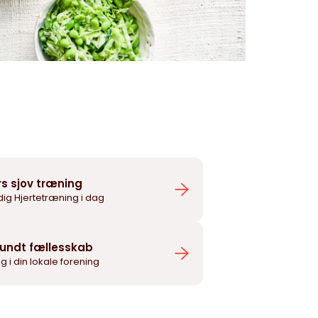
rs sjov træning
dig Hjertetræning i dag
sundt fællesskab
llig i din lokale forening