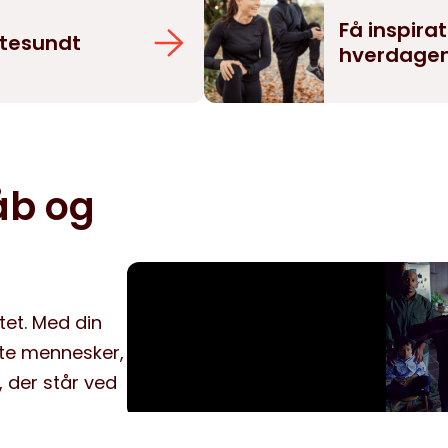
Få inspirat
rtesundt
hverdage
åb og
tet. Med din
tte mennesker,
 der står ved