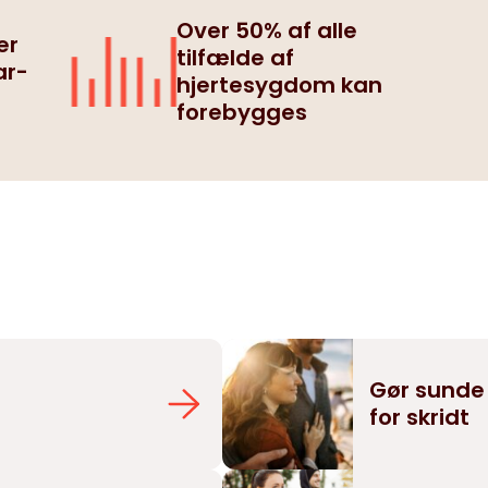
Over 50% af alle
er
tilfælde af
ar-
hjertesygdom kan
forebygges
g
Gør sunde 
for skridt