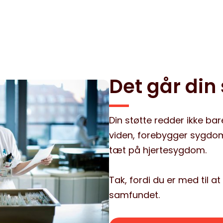
Det går din s
Din støtte redder ikke bar
viden, forebygger sygdo
tæt på hjertesygdom.
Tak, fordi du er med til a
samfundet.