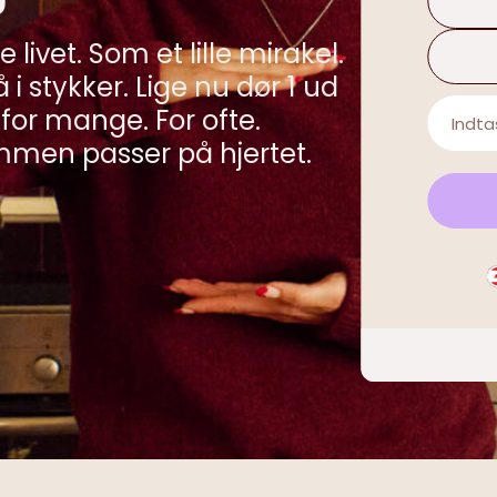
e livet. Som et lille mirakel.
i stykker. Lige nu dør 1 ud
 for mange. For ofte.
sammen passer på hjertet.