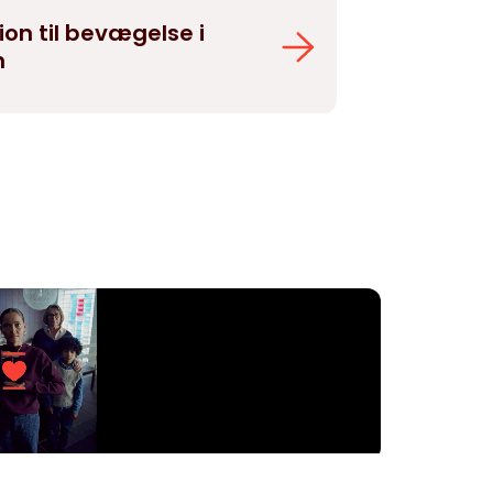
ion til bevægelse i
n