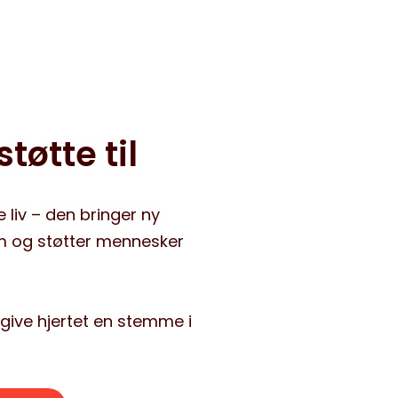
tøtte til
e liv – den bringer ny
m og støtter mennesker
t give hjertet en stemme i