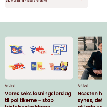
Bliv frivillig i din lokale forening
Artikel
Artikel
Vores seks løsningsforslag
Næsten hal
til politikerne - stop
synes, det
fristelsesfælderne
at lade væ