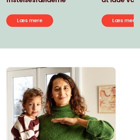
usunde ult
snacks
Læs mere
Læs mere