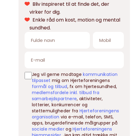
Bliv inspireret til at finde det, der
virker for dig.
Enkle råd om kost, motion og mental
sundhed.
Jeg vil gerne modtage
kommunikation
tilpasset
mig om Hjerteforeningens
formål og tilbud
, fx om hjertesundhed,
medlemsfordele inkl. tilbud fra
samarbejdspartnere
, aktiviteter,
lotterier, konkurrencer og
støttemuligheder fra
Hjerteforeningens
organisation
via e-mail, telefon, SMS,
apps, brugerdefinerede målgrupper på
sociale medier
og
Hjerteforeningens
hjemmesider
. Jeg kan altid trække mit