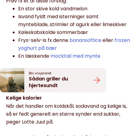
Prøv fx ét af disse forslag:
En stor skive kold vandmelon
Isvand fyldt med isterninger samt
mynteblade, strimler af agurk eller limeskiver
Køleskabskolde sommerbær
Frys-selv-is fx denne
banansoftice
eller
frozen
yoghurt på bær
En læskende
mocktail med mynte
Bliv inspireret
Sådan griller du
hjertesundt
Kølige kalorier
Når det handler om koldskål, sodavand og kølige is,
så er fedt generelt en større synder end sukker,
peger Lotte Juul på.