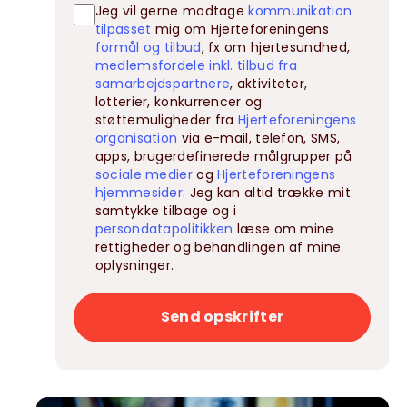
Jeg vil gerne modtage
kommunikation
tilpasset
mig om Hjerteforeningens
formål og tilbud
, fx om hjertesundhed,
medlemsfordele inkl. tilbud fra
samarbejdspartnere
, aktiviteter,
lotterier, konkurrencer og
støttemuligheder fra
Hjerteforeningens
organisation
via e-mail, telefon, SMS,
apps, brugerdefinerede målgrupper på
sociale medier
og
Hjerteforeningens
hjemmesider
. Jeg kan altid trække mit
samtykke tilbage og i
persondatapolitikken
læse om mine
rettigheder og behandlingen af mine
oplysninger.
Send opskrifter