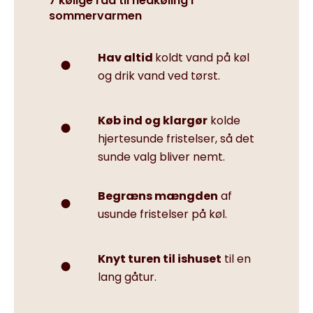
7 kølige råd til nedkøling i
sommervarmen
Hav altid
koldt vand på køl
og drik vand ved tørst.
Køb ind og klargør
kolde
hjertesunde fristelser, så det
sunde valg bliver nemt.
Begræns mængden
af
usunde fristelser på køl.
Knyt turen til ishuset
til en
lang gåtur.