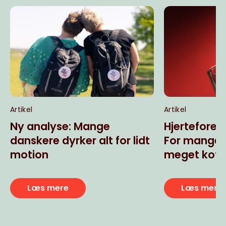
Artikel
Artikel
Ny analyse: Mange
Hjerteforen
danskere dyrker alt for lidt
For mange u
motion
meget koff
Læs mere
Læs mere