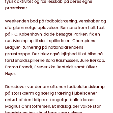
fysisk aktivitet og fællesskab på deres egne
præmisser.
Weekenden bød på fodboldtræning, venskaber og
uforglemmelige oplevelser. Børnene kom helt tæt
på F.C. København, da de besøgte Parken, fik en
rundvisning og til sidst spillede en ’Champions
League’-turnering på nationalarenaens
græstæppe. Der blev også lejlighed til at hilse på
førsteholdsspillerne Sara Rasmussen, Julie Børkop,
Emma Brandt, Frederikke Benfeldt samt Oliver
Højer.
Derudover var der om aftenen fodboldlandskamp
på storskærm og særlig træning i jubelscener –
anført af den tidligere kongelige balletdanser
Magnus Christoffersen. Et indslag, der vakte stor
begejstring hos såvel børn som voksne.