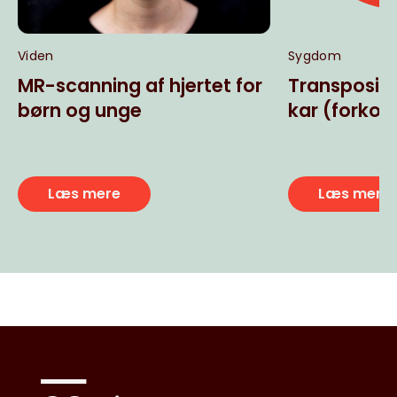
Viden
Sygdom
MR-scanning af hjertet for
Transpositi
børn og unge
kar (forkor
Læs mere
Læs mere