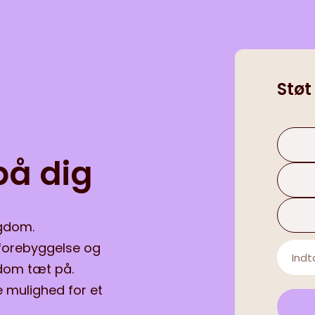
Støt
på dig
ygdom.
, forebyggelse og
gdom tæt på.
e mulighed for et