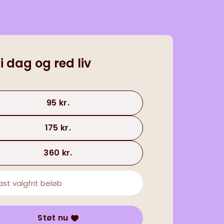
 i dag og red liv
95 kr.
175 kr.
360 kr.
Støt nu