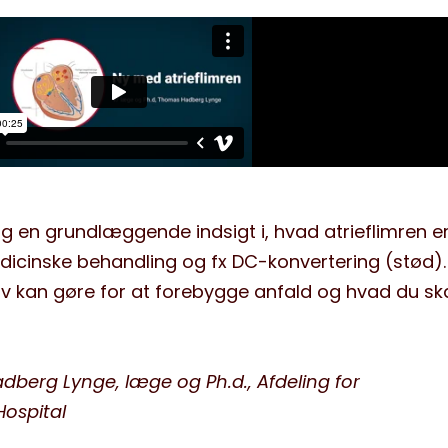
dig en grundlæggende indsigt i, hvad atrieflimren er
icinske behandling og fx DC-konvertering (stød).
elv kan gøre for at forebygge anfald og hvad du sk
dberg Lynge, læge og Ph.d., Afdeling for
ospital