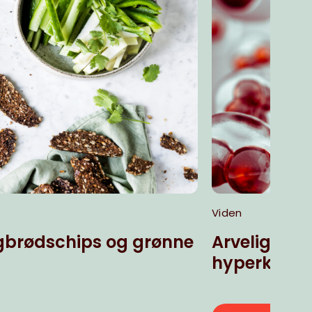
Viden
brødschips og grønne
Arveligt forhøje
hyperkoles