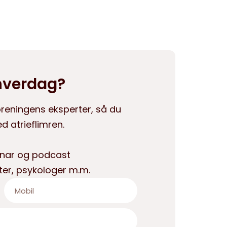
 hverdag?
oreningens eksperter, så du
d atrieflimren.
binar og podcast
ter, psykologer m.m.