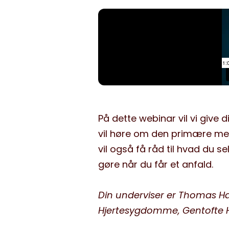
Minibøger
Om livet med hjertesygdom
På dette webinar vil vi give 
vil høre om den primære med
vil også få råd til hvad du s
gøre når du får et anfald.
Din underviser er Thomas Ha
Hjertesygdomme, Gentofte H