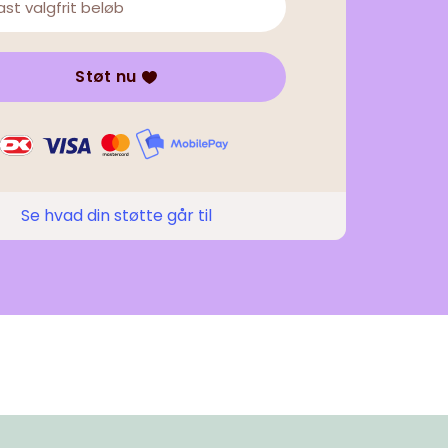
Støt nu
Se hvad din støtte går til