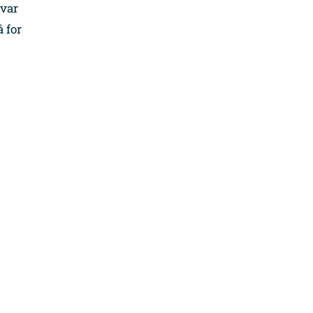
svar
 for