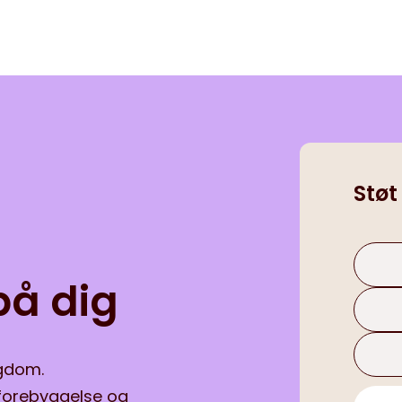
Støt
på dig
ygdom.
, forebyggelse og