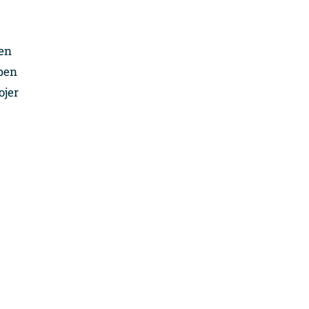
 en
ppen
ojer