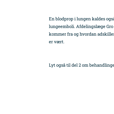
En blodprop i lungen kaldes ogs
Minibøger
lungeemboli. Afdelingslæge Gro
Om livet med hjertesygdom
kommer fra og hvordan adskiller
er vært.
Lyt også til del 2 om behandling