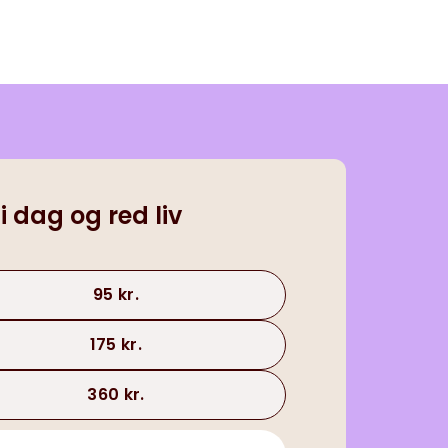
 i dag og red liv
95 kr.
175 kr.
360 kr.